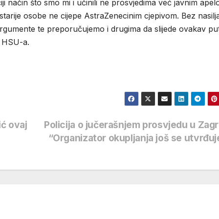
ji način što smo mi i učinili ne prosvjedima već javnim ape
 starije osobe ne cijepe AstraZenecinim cjepivom. Bez nasilja
 argumente te preporučujemo i drugima da slijede ovakav put
z HSU-a.
ić ovaj
Policija o jučerašnjem prosvjedu u Zag
“Organizator okupljanja još se utvrđu