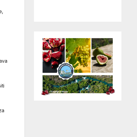
e,
rava
ti
za