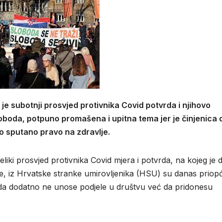
 je subotnji prosvjed protivnika Covid potvrda i njihovo
oboda, potpuno promašena i upitna tema jer je činjenica 
 sputano pravo na zdravlje.
iki prosvjed protivnika Covid mjera i potvrda, na kojeg je 
ske, iz Hrvatske stranke umirovljenika (HSU) su danas priopći
 da dodatno ne unose podjele u društvu već da pridonesu