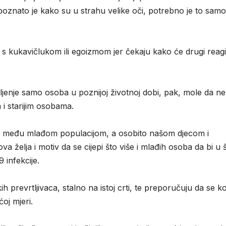
oznato je kako su u strahu velike oči, potrebno je to samo
 s kukavičlukom ili egoizmom jer čekaju kako će drugi reagi
ljenje samo osoba u poznijoj životnoj dobi, pak, mole da ne
 i starijim osobama.
a među mlađom populacijom, a osobito našom djecom i
a želja i motiv da se cijepi što više i mlađih osoba da bi u 
9 infekcije.
 prevrtljivaca, stalno na istoj crti, te preporučuju da se ko
oj mjeri.