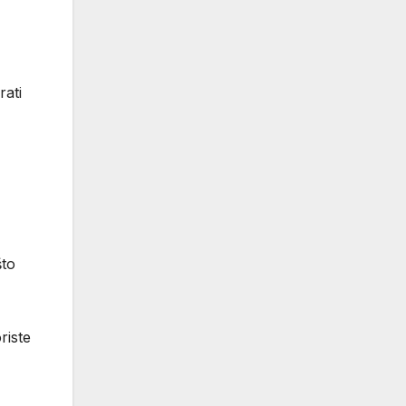
rati
što
riste