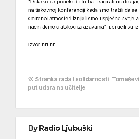
“Dakako da ponekad i treba reagirati na drugači
na tiskovnoj konferenciji kada smo tražili da se
smirenoj atmosferi iznijeli smo uspješno svoje
način demokratskog izražavanja”, poručili su i
Izvor:hrt.hr
Navigacija
Stranka rada i solidarnosti: Tomašev
put udara na učitelje
objava
By
Radio Ljubuški