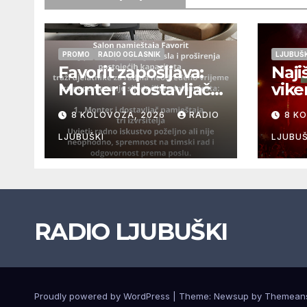
PROMO
RADIO OGLASNIK
LJUBUŠK
Favorit zapošljava:
Naji
Monter i dostavljač
vike
namještaja, tri
FEST
8 KOLOVOZA, 2026
RADIO
8 K
izvršitelja
9.ko
LJUBUŠKI
LJUBUŠ
RADIO LJUBUŠKI
Proudly powered by WordPress
|
Theme: Newsup by
Themean