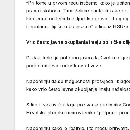
“Pri tome u prvom redu ističemo kako je upitan
prava i sloboda. Time želimo naglasiti kako pr
kao jedno od temeljnih ljudskih prava, zbog o
trenutačno liječe u bolnicama”, ističu iz HSU-a
Vrlo često javna okupljanja imaju političke cil
Dodaju kako je potpuno jasno da život u organi
podrazumijeva i određene obveze.
Napominju da su mogućnosti prosvjeda “blagodati
kako vrlo često javna okupljanja imaju nažalost p
S tim u vezi ističu da je pozivanje protivnika C
Hrvatsku stranku umirovljenika “potpuno pro
Napominju kako je realnije, i to mogu prihvatiti,