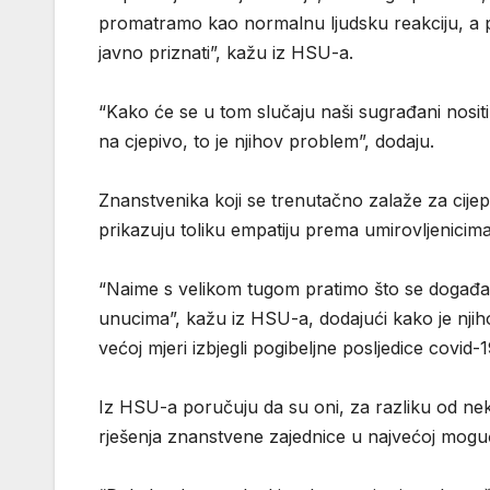
promatramo kao normalnu ljudsku reakciju, a p
javno priznati”, kažu iz HSU-a.
“Kako će se u tom slučaju naši sugrađani nositi
na cjepivo, to je njihov problem”, dodaju.
Znanstvenika koji se trenutačno zalaže za cijep
prikazuju toliku empatiju prema umirovljenicima
“Naime s velikom tugom pratimo što se događ
unucima”, kažu iz HSU-a, dodajući kako je njihov
većoj mjeri izbjegli pogibeljne posljedice covid-1
Iz HSU-a poručuju da su oni, za razliku od nekih
rješenja znanstvene zajednice u najvećoj moguć