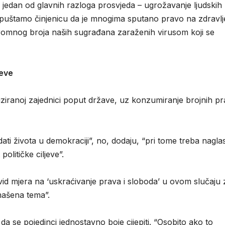
 jedan od glavnih razloga prosvjeda – ugrožavanje ljudskih
opuštamo činjenicu da je mnogima sputano pravo na zdravlj
gromnog broja naših sugrađana zaraženih virusom koji se
.
jeve
ziranoj zajednici poput države, uz konzumiranje brojnih p
 života u demokraciji”, no, dodaju, “pri tome treba naglasi
olitičke ciljeve”.
ovid mjera na ‘uskraćivanje prava i sloboda’ u ovom slučaju 
mašena tema”.
 da se pojedinci jednostavno boje cijepiti. “Osobito ako to