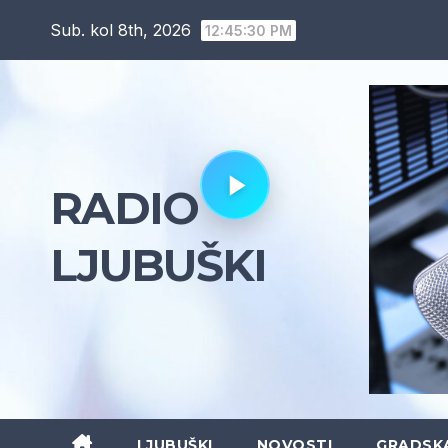
Skip
Sub. kol 8th, 2026
12:45:31 PM
to
content
RADIO
LJUBUŠKI
LJUBUŠKI
NOVOSTI
GRADSK