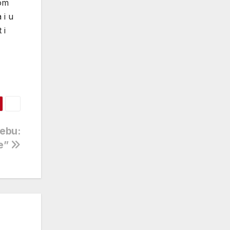
lom
 i u
 i
rebu:
je”