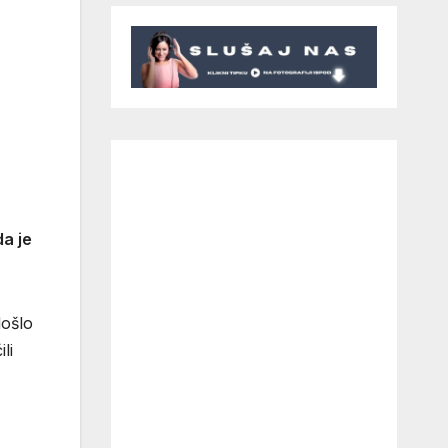
da je
došlo
li