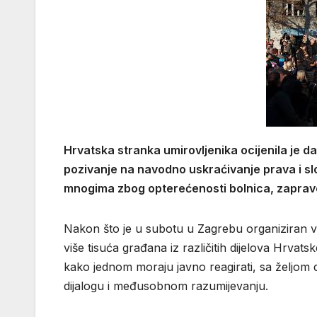
Hrvatska stranka umirovljenika ocijenila je da
pozivanje na navodno uskraćivanje prava i sl
mnogima zbog opterećenosti bolnica, zapravo
Nakon što je u subotu u Zagrebu organiziran vel
više tisuća građana iz različitih dijelova Hrvat
kako jednom moraju javno reagirati, sa željom
dijalogu i međusobnom razumijevanju.