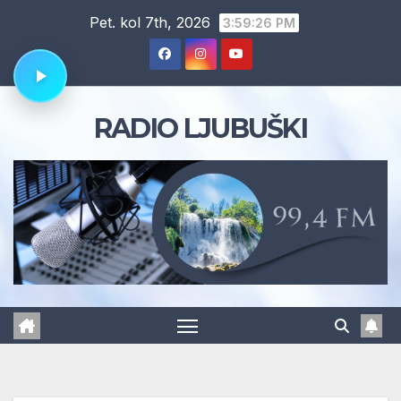
Skip
Pet. kol 7th, 2026
3:59:27 PM
to
content
RADIO LJUBUŠKI