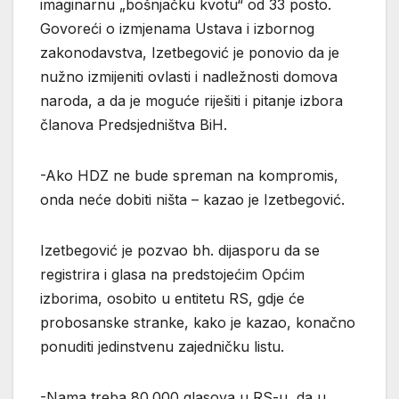
imaginarnu „bošnjačku kvotu“ od 33 posto.
Govoreći o izmjenama Ustava i izbornog
zakonodavstva, Izetbegović je ponovio da je
nužno izmijeniti ovlasti i nadležnosti domova
naroda, a da je moguće riješiti i pitanje izbora
članova Predsjedništva BiH.
-Ako HDZ ne bude spreman na kompromis,
onda neće dobiti ništa – kazao je Izetbegović.
Izetbegović je pozvao bh. dijasporu da se
registrira i glasa na predstojećim Općim
izborima, osobito u entitetu RS, gdje će
probosanske stranke, kako je kazao, konačno
ponuditi jedinstvenu zajedničku listu.
-Nama treba 80.000 glasova u RS-u, da u