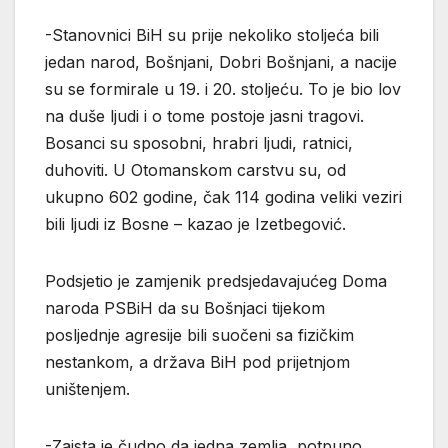
-Stanovnici BiH su prije nekoliko stoljeća bili
jedan narod, Bošnjani, Dobri Bošnjani, a nacije
su se formirale u 19. i 20. stoljeću. To je bio lov
na duše ljudi i o tome postoje jasni tragovi.
Bosanci su sposobni, hrabri ljudi, ratnici,
duhoviti. U Otomanskom carstvu su, od
ukupno 602 godine, čak 114 godina veliki veziri
bili ljudi iz Bosne – kazao je Izetbegović.
Podsjetio je zamjenik predsjedavajućeg Doma
naroda PSBiH da su Bošnjaci tijekom
posljednje agresije bili suočeni sa fizičkim
nestankom, a država BiH pod prijetnjom
uništenjem.
-Zaista je čudno da jedna zemlja, potpuno