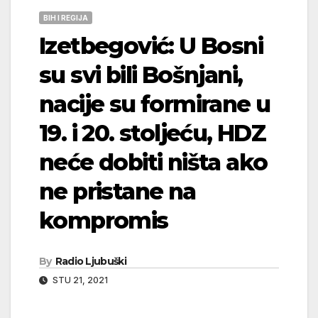
BIH I REGIJA
Izetbegović: U Bosni
su svi bili Bošnjani,
nacije su formirane u
19. i 20. stoljeću, HDZ
neće dobiti ništa ako
ne pristane na
kompromis
By
Radio Ljubuški
STU 21, 2021