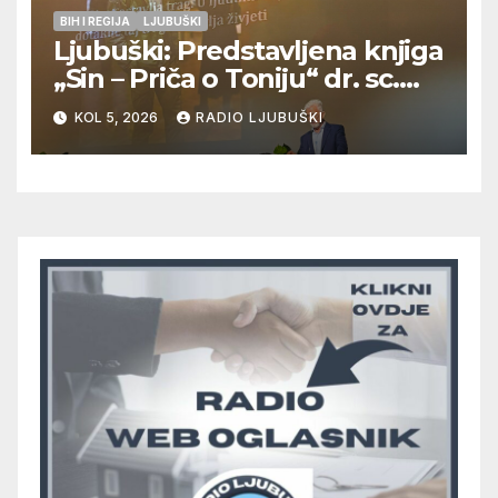
BIH I REGIJA
LJUBUŠKI
Ljubuški: Predstavljena knjiga
„Sin – Priča o Toniju“ dr. sc.
Zdenka Hercega
KOL 5, 2026
RADIO LJUBUŠKI