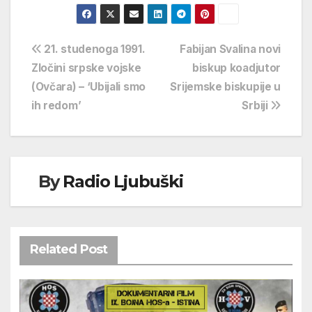
Navigacija
21. studenoga 1991.
Fabijan Svalina novi
Zločini srpske vojske
biskup koadjutor
objava
(Ovčara) – ‘Ubijali smo
Srijemske biskupije u
ih redom’
Srbiji
By
Radio Ljubuški
Related Post