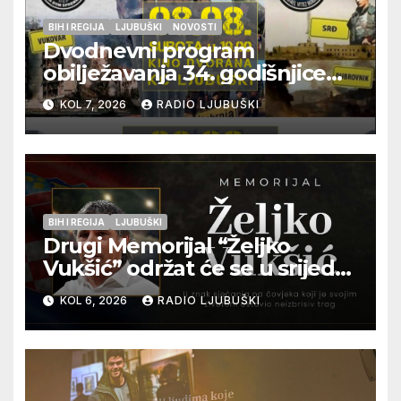
BIH I REGIJA
LJUBUŠKI
NOVOSTI
Dvodnevni program
obilježavanja 34. godišnjice
pogibije generala Blaža
KOL 7, 2026
RADIO LJUBUŠKI
Kraljevića i osmorice
pripadnika HOS-a
BIH I REGIJA
LJUBUŠKI
Drugi Memorijal “Željko
Vukšić” održat će se u srijedu
12. kolovoza u Otoku
KOL 6, 2026
RADIO LJUBUŠKI