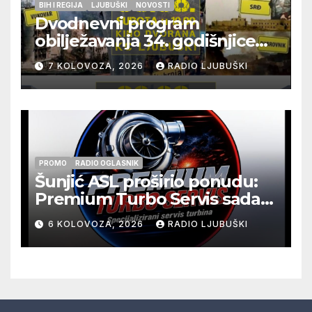
BIH I REGIJA
LJUBUŠKI
NOVOSTI
Dvodnevni program
obilježavanja 34. godišnjice
pogibije generala Blaža
7 KOLOVOZA, 2026
RADIO LJUBUŠKI
Kraljevića i osmorice
pripadnika HOS-a
PROMO
RADIO OGLASNIK
Šunjić ASL proširio ponudu:
Premium Turbo Servis sada
na jednoj adresi u Ljubuškom
6 KOLOVOZA, 2026
RADIO LJUBUŠKI