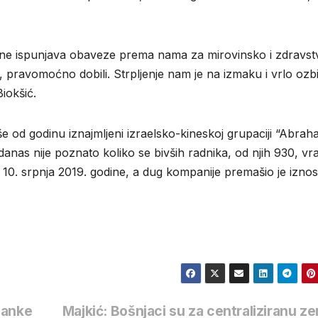
 ne ispunjava obaveze prema nama za mirovinsko i zdravs
, pravomoćno dobili. Strpljenje nam je na izmaku i vrlo ozbi
iokšić.
še od godinu iznajmljeni izraelsko-kineskoj grupaciji “Abrah
 danas nije poznato koliko se bivših radnika, od njih 930, vra
 10. srpnja 2019. godine, a dug kompanije premašio je izno
banke
Majkić: Bošnjaci su za centraliziranu ze