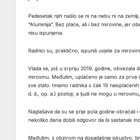
Pedesetak njih našlo se ni na nebu ni na zemlji
“Aluminija”. Bez plaće, ali i bez mirovine, jer 
nisu ispunjena.
Radnici su, praktično, ispunili uvjete za mirovin
Vlada se, još u srpnju 2019. godine, obvezala d
mirovinu. Međutim, uplaćeno je samo za prva če
sve stalo. Imamo radnika s čak 19 neisplaćenih 
d. d., op. a.) postoji, a ljudi ne mogu u mirovin
Naglašava da su se prije pola godine obraćali i
nekoliko dana dobili odgovor da bi sastanak mog
Međutim, s obzirom na dosadašnje iskustvo, bivš