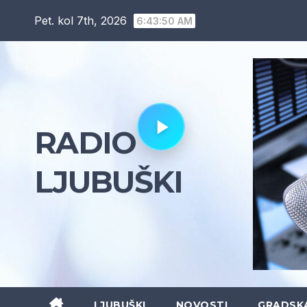
Skip
Pet. kol 7th, 2026
6:43:51 AM
to
content
RADIO
LJUBUŠKI
LJUBUŠKI
NOVOSTI
GRADSK