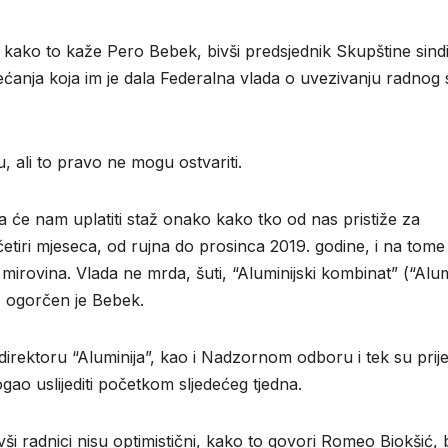
, kako to kaže Pero Bebek, bivši predsjednik Skupštine sind
obećanja koja im je dala Federalna vlada o uvezivanju radnog
u, ali to pravo ne mogu ostvariti.
a će nam uplatiti staž onako kako tko od nas pristiže za
tiri mjeseca, od rujna do prosinca 2019. godine, i na tome 
mirovina. Vlada ne mrda, šuti, “Aluminijski kombinat” (“Alum
u, ogorčen je Bebek.
 direktoru “Aluminija”, kao i Nadzornom odboru i tek su prij
ao uslijediti početkom sljedećeg tjedna.
i radnici nisu optimistični, kako to govori Romeo Biokšić, b