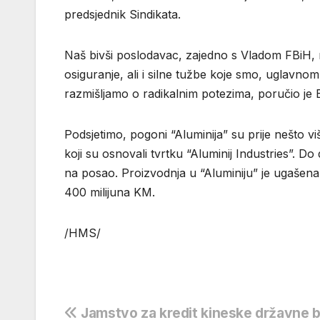
predsjednik Sindikata.
Naš bivši poslodavac, zajedno s Vladom FBiH,
osiguranje, ali i silne tužbe koje smo, uglavnom
razmišljamo o radikalnim potezima, poručio je B
Podsjetimo, pogoni “Aluminija” su prije nešto vi
koji su osnovali tvrtku “Aluminij Industries”. Do
na posao. Proizvodnja u “Aluminiju” je ugašena
400 milijuna KM.
/HMS/
Navigacija
Jamstvo za kredit kineske državne 