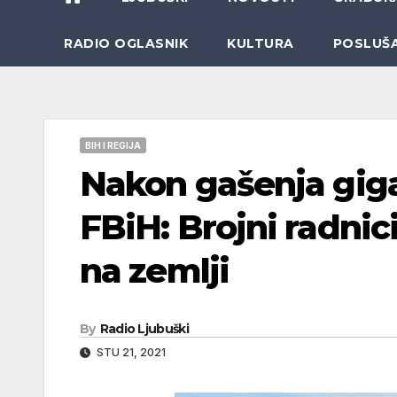
RADIO OGLASNIK
KULTURA
POSLUŠ
BIH I REGIJA
Nakon gašenja giga
FBiH: Brojni radnic
na zemlji
By
Radio Ljubuški
STU 21, 2021