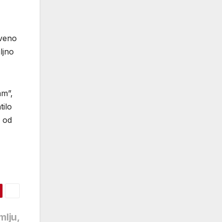
tveno
ljno
am”,
tilo
s od
mlju,