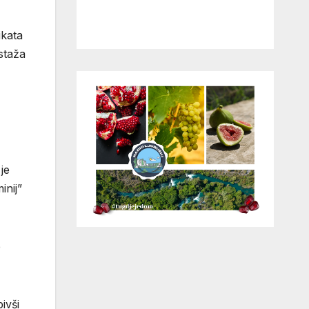
ikata
 staža
je
inij”
e
ivši