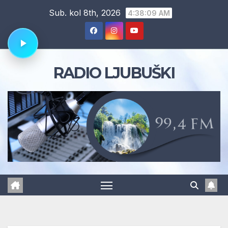
Skip
Sub. kol 8th, 2026
4:38:10 AM
to
content
RADIO LJUBUŠKI