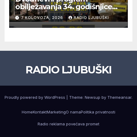
obilježavanja 34. godišnjice
pogibije generala Blaža
7 KOLOVOZA, 2026
RADIO LJUBUŠKI
Kraljevića i osmorice
pripadnika HOS-a
RADIO LJUBUŠKI
Proudly powered by WordPress
|
Theme: Newsup by
Themeansar
.
Home
Kontakt
Marketing
O nama
Politika privatnosti
Radio reklama povećava promet