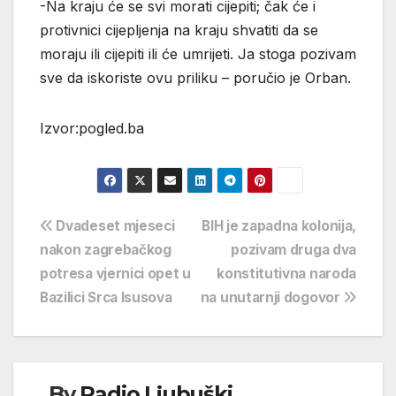
-Na kraju će se svi morati cijepiti; čak će i
protivnici cijepljenja na kraju shvatiti da se
moraju ili cijepiti ili će umrijeti. Ja stoga pozivam
sve da iskoriste ovu priliku – poručio je Orban.
Izvor:pogled.ba
Navigacija
Dvadeset mjeseci
BIH je zapadna kolonija,
nakon zagrebačkog
pozivam druga dva
objava
potresa vjernici opet u
konstitutivna naroda
Bazilici Srca Isusova
na unutarnji dogovor
By
Radio Ljubuški