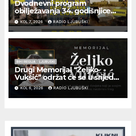
Dvodnevni program
obilježavanja 34. godišnjice
pogibije generala Blaža
KOL 7, 2026
RADIO LJUBUŠKI
Kraljevića i osmorice
pripadnika HOS-a
BIH I REGIJA
LJUBUŠKI
Drugi Memorijal “Željko
Vukšić” održat će se u srijedu
12. kolovoza u Otoku
KOL 6, 2026
RADIO LJUBUŠKI