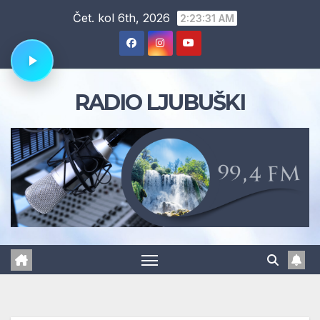
Skip
Čet. kol 6th, 2026
2:23:31 AM
to
content
RADIO LJUBUŠKI