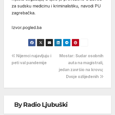
za sudsku medicinu i kriminalistiku, navodi PU
zagrebačka.
Izvor.pogled.ba
Navigacija
Nijemci najavljuju i
Mostar: Sudar osobnih
peti val pandemije
auta na magistrali,
objava
jedan završio na krovu;
Dvoje ozlijeđenih
By
Radio Ljubuški