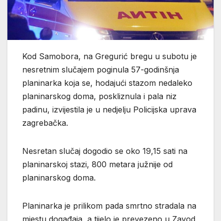
Kod Samobora, na Gregurić bregu u subotu je
nesretnim slučajem poginula 57-godinšnja
planinarka koja se, hodajući stazom nedaleko
planinarskog doma, poskliznula i pala niz
padinu, izvijestila je u nedjelju Policijska uprava
zagrebačka.
Nesretan slučaj dogodio se oko 19,15 sati na
planinarskoj stazi, 800 metara južnije od
planinarskog doma.
Planinarka je prilikom pada smrtno stradala na
mjestu događaja, a tijelo je prevezeno u Zavod