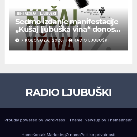
BIH I REGIJA
LJUBUŠKI
Sedmo izdanje manifestacije
„Kušaj ljubuška vina“ donosi
vrhunska vina, gastronomiju i
7 KOLOVOZA, 2026
RADIO LJUBUŠKI
glazbu
RADIO LJUBUŠKI
Proudly powered by WordPress
|
Theme: Newsup by
Themeansar
.
Home
Kontakt
Marketing
O nama
Politika privatnosti