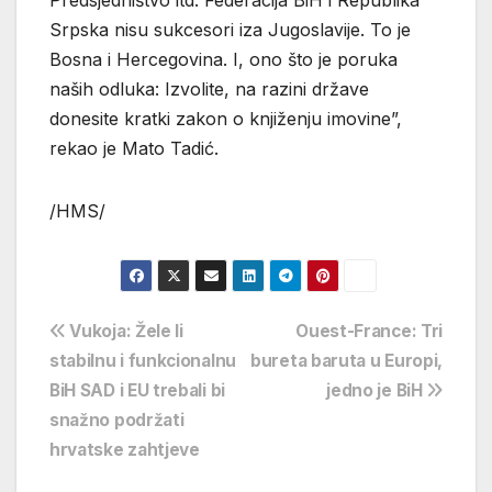
Srpska nisu sukcesori iza Jugoslavije. To je
Bosna i Hercegovina. I, ono što je poruka
naših odluka: Izvolite, na razini države
donesite kratki zakon o knjiženju imovine”,
rekao je Mato Tadić.
/HMS/
Navigacija
Vukoja: Žele li
Ouest-France: Tri
stabilnu i funkcionalnu
bureta baruta u Europi,
objava
BiH SAD i EU trebali bi
jedno je BiH
snažno podržati
hrvatske zahtjeve