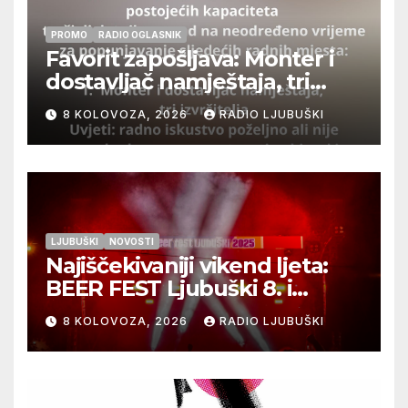
PROMO
RADIO OGLASNIK
Favorit zapošljava: Monter i
dostavljač namještaja, tri
izvršitelja
8 KOLOVOZA, 2026
RADIO LJUBUŠKI
LJUBUŠKI
NOVOSTI
Najiščekivaniji vikend ljeta:
BEER FEST Ljubuški 8. i
9.kolovoza
8 KOLOVOZA, 2026
RADIO LJUBUŠKI