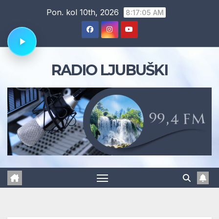
Skip
Pon. kol 10th, 2026
8:17:06 AM
to
content
RADIO LJUBUŠKI