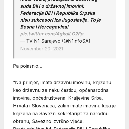
suda BiH o državnoj imovini:
Federacija BiH i Republika Srpska
nisu sukcesori iza Jugoslavije. To je
Bosna i Hercegovina!
pic.twitter.com/4gkqILG2Fp
— TV N1 Sarajevo (@N1infoSA)
November 20, 2021
Pa pojasnio…
“Na primjer, imate državnu imovinu, knjiženu
kao državnu za neku česticu, općenarodna
imovina, općedruštvena, Kraljevine Srba,
Hrvata i Slovenaca, zatim imate imovinu koja je
knjižena na Savezni sekretarijat za narodnu
obranu, Savezno izvršno vijeće,
Predsjedništvo itd. Federacija BiH i Republika