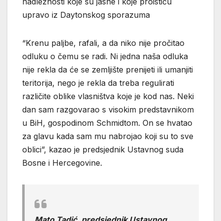
nadležnosti koje su jasne i koje proističu
upravo iz Daytonskog sporazuma
“Krenu paljbe, rafali, a da niko nije pročitao
odluku o čemu se radi. Ni jedna naša odluka
nije rekla da će se zemljište prenijeti ili umanjiti
teritorija, nego je rekla da treba regulirati
različite oblike vlasništva koje je kod nas. Neki
dan sam razgovarao s visokim predstavnikom
u BiH, gospodinom Schmidtom. On se hvatao
za glavu kada sam mu nabrojao koji su to sve
oblici”, kazao je predsjednik Ustavnog suda
Bosne i Hercegovine.
Mato Tadić, predsjednik Ustavnog