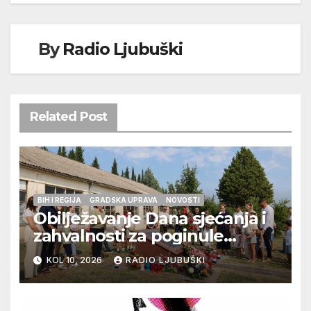
By
Radio Ljubuški
Related Post
BIH I REGIJA
GRADSKA UPRAVA
NOVOSTI
Obilježavanje Dana sjećanja i
zahvalnosti za poginule
ljubuške branitelje u Čapljini
KOL 10, 2026
RADIO LJUBUŠKI
u petak 14.kolovoza 2026.