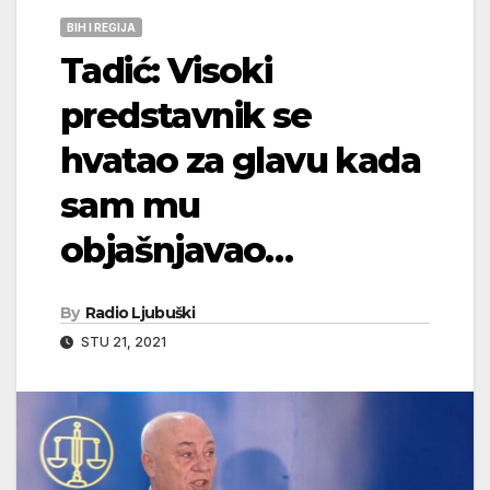
BIH I REGIJA
Tadić: Visoki
predstavnik se
hvatao za glavu kada
sam mu
objašnjavao…
By
Radio Ljubuški
STU 21, 2021