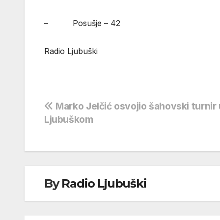
– Posušje – 42
Radio Ljubuški
Navigacija
Marko Jelčić osvojio šahovski turnir 
Ljubuškom
objava
By
Radio Ljubuški