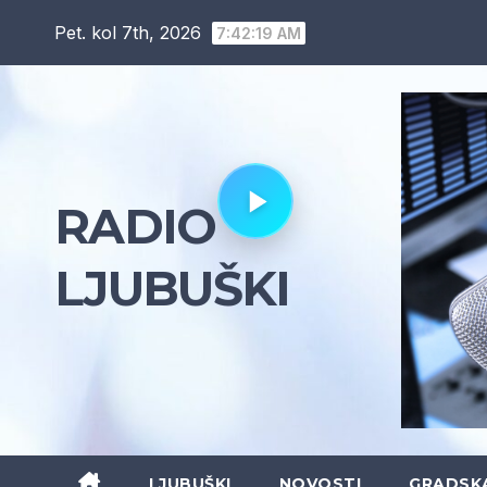
Skip
Pet. kol 7th, 2026
7:42:20 AM
to
content
RADIO
LJUBUŠKI
LJUBUŠKI
NOVOSTI
GRADSK