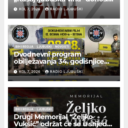
vrhunska vina, gastronomiju i
KOL 7, 2026
RADIO LJUBUŠKI
glazbu
BIH I REGIJA
LJUBUŠKI
NOVOSTI
Dvodnevni program
obilježavanja 34. godišnjice
pogibije generala Blaža
KOL 7, 2026
RADIO LJUBUŠKI
Kraljevića i osmorice
pripadnika HOS-a
BIH I REGIJA
LJUBUŠKI
Drugi Memorijal “Željko
Vukšić” održat će se u srijedu