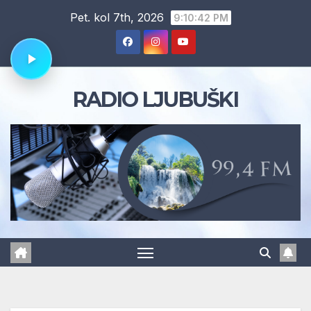
Skip
Pet. kol 7th, 2026
9:10:43 PM
to
content
RADIO LJUBUŠKI