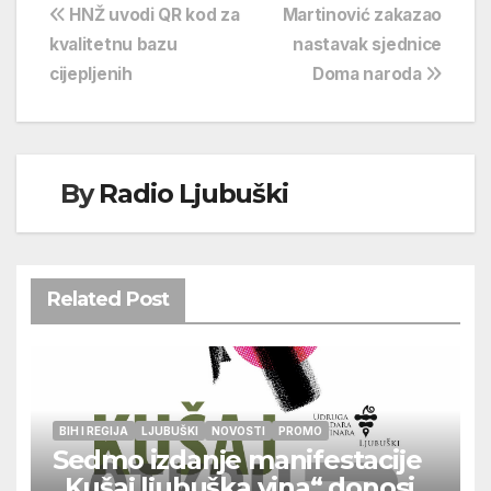
Navigacija
HNŽ uvodi QR kod za
Martinović zakazao
kvalitetnu bazu
nastavak sjednice
objava
cijepljenih
Doma naroda
By
Radio Ljubuški
Related Post
BIH I REGIJA
LJUBUŠKI
NOVOSTI
PROMO
Sedmo izdanje manifestacije
„Kušaj ljubuška vina“ donosi