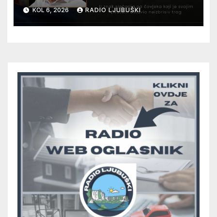
12. kolovoza u Otoku
KOL 6, 2026
RADIO LJUBUŠKI