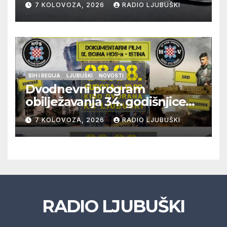
7 KOLOVOZA, 2026
RADIO LJUBUŠKI
policije
BIH I REGIJA
LJUBUŠKI
NOVOSTI
Dvodnevni program
obilježavanja 34. godišnjice
pogibije generala Blaža
7 KOLOVOZA, 2026
RADIO LJUBUŠKI
Kraljevića i osmorice
pripadnika HOS-a
RADIO LJUBUŠKI