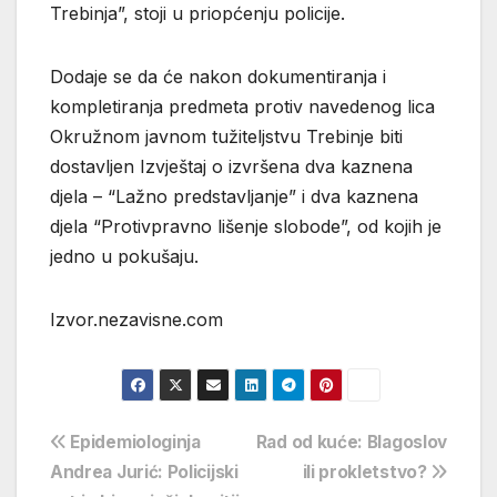
Trebinja”, stoji u priopćenju policije.
Dodaje se da će nakon dokumentiranja i
kompletiranja predmeta protiv navedenog lica
Okružnom javnom tužiteljstvu Trebinje biti
dostavljen Izvještaj o izvršena dva kaznena
djela – “Lažno predstavljanje” i dva kaznena
djela “Protivpravno lišenje slobode”, od kojih je
jedno u pokušaju.
Izvor.nezavisne.com
Navigacija
Epidemiologinja
Rad od kuće: Blagoslov
Andrea Jurić: Policijski
ili prokletstvo?
objava