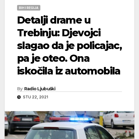
BIH I REGIJA
Detalji drame u
Trebinju: Djevojci
slagao da je policajac,
pa je oteo. Ona
iskočila iz automobila
By
Radio Ljubuški
STU 22, 2021