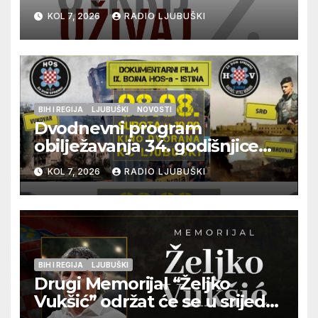
vrhunska vina, gastronomiju i
KOL 7, 2026
RADIO LJUBUŠKI
glazbu
BIH I REGIJA
LJUBUŠKI
NOVOSTI
Dvodnevni program
obilježavanja 34. godišnjice
pogibije generala Blaža
KOL 7, 2026
RADIO LJUBUŠKI
Kraljevića i osmorice
pripadnika HOS-a
BIH I REGIJA
LJUBUŠKI
Drugi Memorijal “Željko
Vukšić” održat će se u srijedu