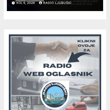
12. kolovoza u Otoku
KOL 6, 2026
RADIO LJUBUŠKI