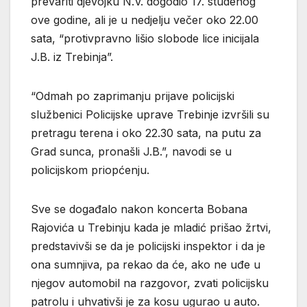
prevariti djevojku N.V. dogodio 17. studenog
ove godine, ali je u nedjelju večer oko 22.00
sata, “protivpravno lišio slobode lice inicijala
J.B. iz Trebinja”.
“Odmah po zaprimanju prijave policijski
službenici Policijske uprave Trebinje izvršili su
pretragu terena i oko 22.30 sata, na putu za
Grad sunca, pronašli J.B.”, navodi se u
policijskom priopćenju.
Sve se događalo nakon koncerta Bobana
Rajovića u Trebinju kada je mladić prišao žrtvi,
predstavivši se da je policijski inspektor i da je
ona sumnjiva, pa rekao da će, ako ne uđe u
njegov automobil na razgovor, zvati policijsku
patrolu i uhvativši je za kosu ugurao u auto.