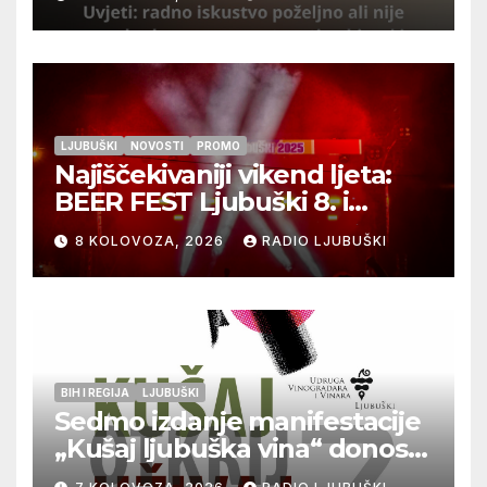
LJUBUŠKI
NOVOSTI
PROMO
Najiščekivaniji vikend ljeta:
BEER FEST Ljubuški 8. i
9.kolovoza
8 KOLOVOZA, 2026
RADIO LJUBUŠKI
BIH I REGIJA
LJUBUŠKI
Sedmo izdanje manifestacije
„Kušaj ljubuška vina“ donosi
vrhunska vina, gastronomiju i