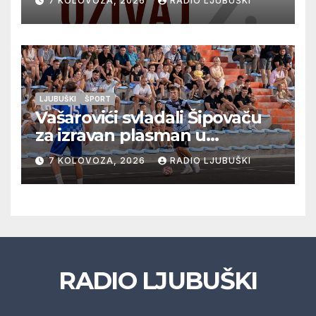
7 KOLOVOZA, 2026
RADIO LJUBUŠKI
glazbu
LJUBUŠKI
ŠPORT
Vašarovići svladali Šipovaču
za izravan plasman u
četvrtfinale, Grab izborio
7 KOLOVOZA, 2026
RADIO LJUBUŠKI
prolazak dalje, Klobuk ispao,
večeras počinje četvrtfinale
juniora
RADIO LJUBUŠKI