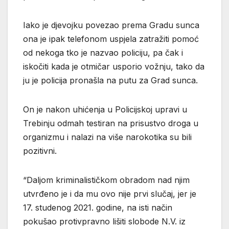
Iako je djevojku povezao prema Gradu sunca
ona je ipak telefonom uspjela zatražiti pomoć
od nekoga tko je nazvao policiju, pa čak i
iskočiti kada je otmičar usporio vožnju, tako da
ju je policija pronašla na putu za Grad sunca.
On je nakon uhićenja u Policijskoj upravi u
Trebinju odmah testiran na prisustvo droga u
organizmu i nalazi na više narokotika su bili
pozitivni.
“Daljom kriminalističkom obradom nad njim
utvrđeno je i da mu ovo nije prvi slučaj, jer je
17. studenog 2021. godine, na isti način
pokušao protivpravno lišiti slobode N.V. iz