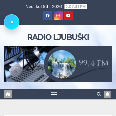
Skip
Ned. kol 9th, 2026
2:07:42 PM
to
content
RADIO LJUBUŠKI