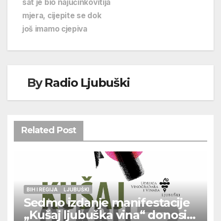
sat je bio najučinkovitija
mjera, cijepite se dok
još imamo cjepiva
By
Radio Ljubuški
Related Post
BIH I REGIJA
LJUBUŠKI
Sedmo izdanje manifestacije
„Kušaj ljubuška vina“ donosi