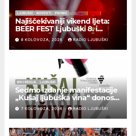
LJUBUŠKI
NOVOSTI
PROMO
Najiščekivaniji vikend ljeta:
BEER FEST Ljubuški 8. i
9.kolovoza
8 KOLOVOZA, 2026
RADIO LJUBUŠKI
BIH I REGIJA
LJUBUŠKI
Sedmo izdanje manifestacije
„Kušaj ljubuška vina“ donosi
vrhunska vina, gastronomiju i
7 KOLOVOZA, 2026
RADIO LJUBUŠKI
glazbu