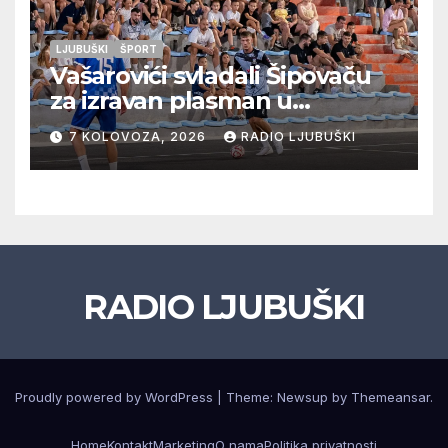
LJUBUŠKI
ŠPORT
Vašarovići svladali Šipovaču
za izravan plasman u
četvrtfinale, Grab izborio
7 KOLOVOZA, 2026
RADIO LJUBUŠKI
prolazak dalje, Klobuk ispao,
večeras počinje četvrtfinale
juniora
RADIO LJUBUŠKI
Proudly powered by WordPress
|
Theme: Newsup by
Themeansar
.
Home
Kontakt
Marketing
O nama
Politika privatnosti