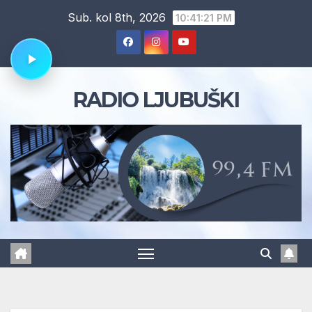
Skip
Sub. kol 8th, 2026
10:41:22 PM
to
content
RADIO LJUBUŠKI