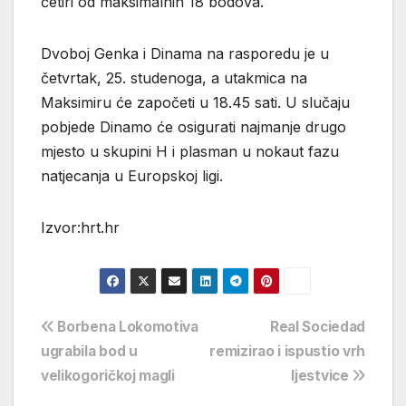
četiri od maksimalnih 18 bodova.
Dvoboj Genka i Dinama na rasporedu je u
četvrtak, 25. studenoga, a utakmica na
Maksimiru će započeti u 18.45 sati. U slučaju
pobjede Dinamo će osigurati najmanje drugo
mjesto u skupini H i plasman u nokaut fazu
natjecanja u Europskoj ligi.
Izvor:hrt.hr
Navigacija
Borbena Lokomotiva
Real Sociedad
ugrabila bod u
remizirao i ispustio vrh
objava
velikogoričkoj magli
ljestvice