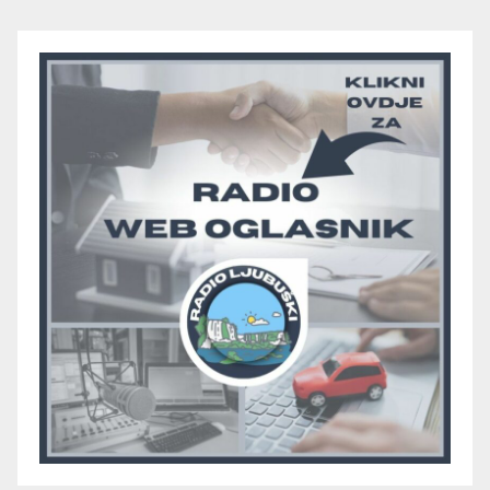
“otpali”, a Humac se
pobjedom protiv Crvenog
Grma “vratio u igru”