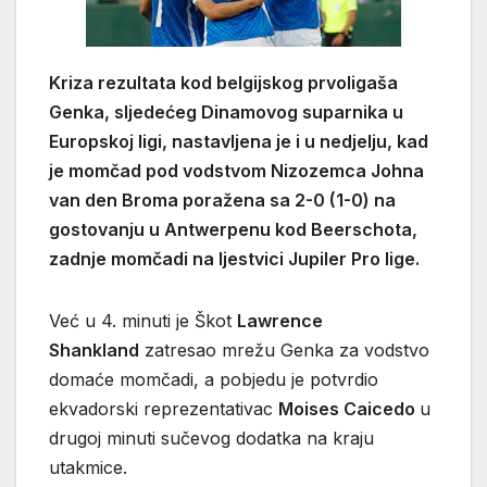
Kriza rezultata kod belgijskog prvoligaša
Genka, sljedećeg Dinamovog suparnika u
Europskoj ligi, nastavljena je i u nedjelju, kad
je momčad pod vodstvom Nizozemca Johna
van den Broma poražena sa 2-0 (1-0) na
gostovanju u Antwerpenu kod Beerschota,
zadnje momčadi na ljestvici Jupiler Pro lige.
Već u 4. minuti je Škot
Lawrence
Shankland
zatresao mrežu Genka za vodstvo
domaće momčadi, a pobjedu je potvrdio
ekvadorski reprezentativac
Moises Caicedo
u
drugoj minuti sučevog dodatka na kraju
utakmice.