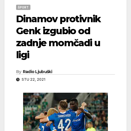
ŠPORT
Dinamov protivnik
Genk izgubio od
zadnje momčadi u
ligi
By
Radio Ljubuški
STU 22, 2021