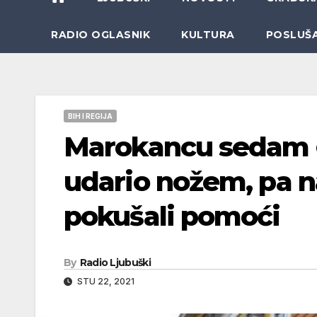
RADIO OGLASNIK
KULTURA
POSLUŠ
BIH I REGIJA
Marokancu sedam g
udario nožem, pa na
pokušali pomoći
By
Radio Ljubuški
STU 22, 2021