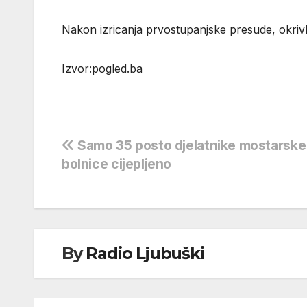
Nakon izricanja prvostupanjske presude, okriv
Izvor:pogled.ba
Navigacija
Samo 35 posto djelatnike mostarske
bolnice cijepljeno
objava
By
Radio Ljubuški