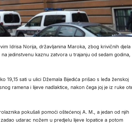
vim Idrisa Norija, državljanina Maroka, zbog krivičnih djela 
io na jedinstvenu kaznu zatvora u trajanju od sedam godina,
ko 19,15 sati u ulici Džemala Bijedića prišao s leđa ženskoj
nog ramena i lijeve nadlaktice, nakon čega joj je iz ruke ot
rolaznika pokušali pomoći oštećenoj A. M., a jedan od njih
emu zadao udarac nožem u predjelu lijeve lopatice a potom