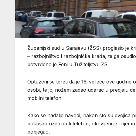
Županijski sud u Sarajevu (ŽSS) proglasio je kri
– razbojništvo i razbojnička krađa, te ga osud
potvrđeno je Feni u Tužiteljstvu ŽS.
Optuženi se tereti da je 16. veljače ove godine o
osobi, te joj nožem zadao udarac u predjelu des
mobilni telefon.
Kako se nadalje navodi, nakon što su dvojica p
pokušao uzeti oteti telefon, okrivljeni je i nj
pobjegao.