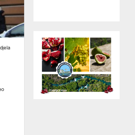
djela
eo