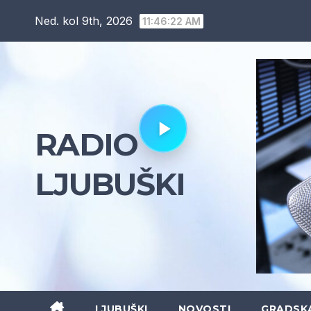
Skip
Ned. kol 9th, 2026
11:46:23 AM
to
content
RADIO
LJUBUŠKI
LJUBUŠKI
NOVOSTI
GRADSK