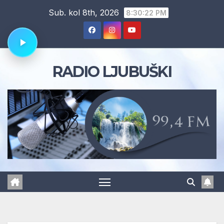
Skip
Sub. kol 8th, 2026
8:30:23 PM
to
content
RADIO LJUBUŠKI