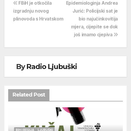
Navigacija
FBiH je otkočila
Epidemiologinja Andrea
izgradnju novog
Jurić: Policijski sat je
objava
plinovoda s Hrvatskom
bio najučinkovitija
mjera, cijepite se dok
još imamo cjepiva
By
Radio Ljubuški
Related Post
BIH I REGIJA
LJUBUŠKI