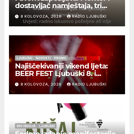
dostavljač namještaja, tri
izvršitelja
8 KOLOVOZA, 2026
RADIO LJUBUŠKI
LJUBUŠKI
NOVOSTI
PROMO
Najiščekivaniji vikend ljeta:
BEER FEST Ljubuški 8. i
9.kolovoza
8 KOLOVOZA, 2026
RADIO LJUBUŠKI
BIH I REGIJA
LJUBUŠKI
Sedmo izdanje manifestacije