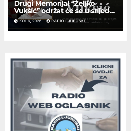
Drugi Memorijal “Željko
Vukšić” održat će se u srijedu
12. kolovoza u Otoku
KOL 6, 2026
RADIO LJUBUŠKI