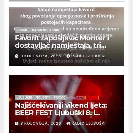
PROMO
RADIO OGLASNIK
Favorit zapošljava: Monter i
dostavljač namještaja, tri
izvršitelja
8 KOLOVOZA, 2026
RADIO LJUBUŠKI
LJUBUŠKI
NOVOSTI
PROMO
Najiščekivaniji vikend ljeta:
BEER FEST Ljubuški 8. i
9.kolovoza
8 KOLOVOZA, 2026
RADIO LJUBUŠKI