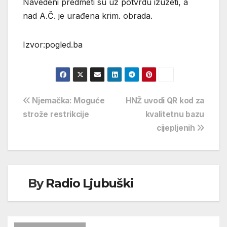
Navedeni predmeti su uz potvrdu izuzeti, a
nad A.Č. je urađena krim. obrada.
Izvor:pogled.ba
Navigacija
Njemačka: Moguće
HNŽ uvodi QR kod za
strože restrikcije
kvalitetnu bazu
objava
cijepljenih
By
Radio Ljubuški