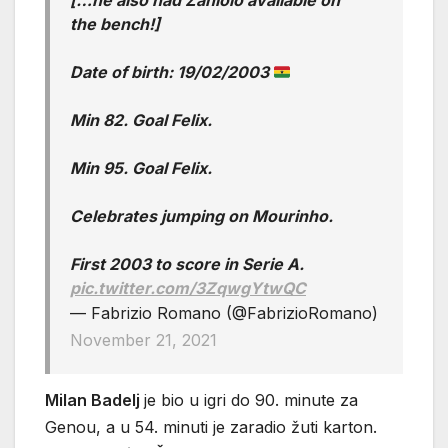
[…he also had Zaniolo available on
the bench!]
Date of birth: 19/02/2003
Min 82. Goal Felix.
Min 95. Goal Felix.
Celebrates jumping on Mourinho.
First 2003 to score in Serie A.
pic.twitter.com/3ZqwgYtwQC
— Fabrizio Romano (@FabrizioRomano)
November 21, 2021
Milan Badelj
je bio u igri do 90. minute za
Genou, a u 54. minuti je zaradio žuti karton.