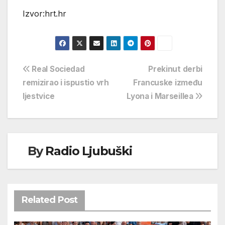
Izvor:hrt.hr
Navigacija
Real Sociedad
Prekinut derbi
remizirao i ispustio vrh
Francuske između
objava
ljestvice
Lyona i Marseillea
By
Radio Ljubuški
Related Post