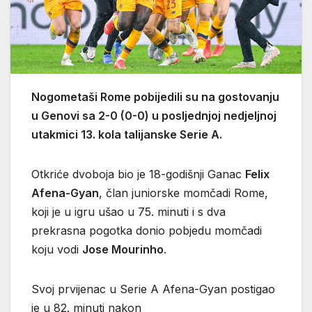
Nogometaši Rome pobijedili su na gostovanju
u Genovi sa 2-0 (0-0) u posljednjoj nedjeljnoj
utakmici 13. kola talijanske Serie A.
Otkriće dvoboja bio je 18-godišnji Ganac
Felix
Afena-Gyan
, član juniorske momčadi Rome,
koji je u igru ušao u 75. minuti i s dva
prekrasna pogotka donio pobjedu momčadi
koju vodi
Jose Mourinho
.
Svoj prvijenac u Serie A Afena-Gyan postigao
je u 82. minuti nakon