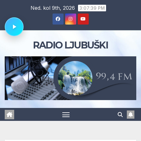
Skip
Ned. kol 9th, 2026
3:07:40 PM
to
content
RADIO LJUBUŠKI