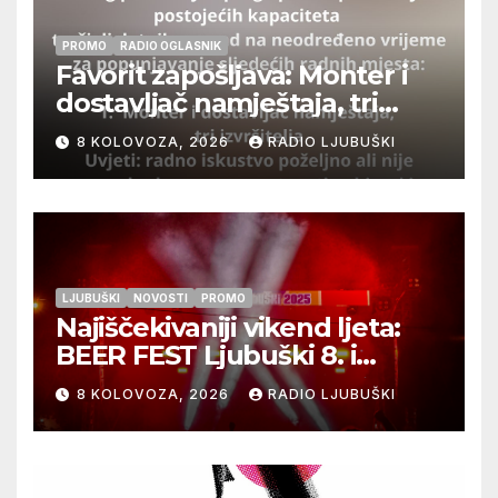
PROMO
RADIO OGLASNIK
Favorit zapošljava: Monter i
dostavljač namještaja, tri
izvršitelja
8 KOLOVOZA, 2026
RADIO LJUBUŠKI
LJUBUŠKI
NOVOSTI
PROMO
Najiščekivaniji vikend ljeta:
BEER FEST Ljubuški 8. i
9.kolovoza
8 KOLOVOZA, 2026
RADIO LJUBUŠKI