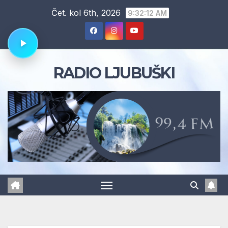
Skip
Čet. kol 6th, 2026
9:32:12 AM
to
content
RADIO LJUBUŠKI