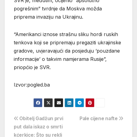
SVR je, međutim, ocijenio “apsolutno
pogrešnim” tvrdnje da Moskva možda
priprema invaziju na Ukrajinu.
“Amerikanci iznose strašnu sliku hordi ruskih
tenkova koji se pripremaju pregaziti ukrajinske
gradove, uvjeravajući da posjeduju ‘pouzdane
informacije’ o takvim namjerama Rusije”,
priopćio je SVR.
Izvor:pogled.ba
Navigacija
Obitelj Gadžun prvi
Pale cijene nafte
put dala iskaz o smrti
objava
kćerkice: Što su rekli