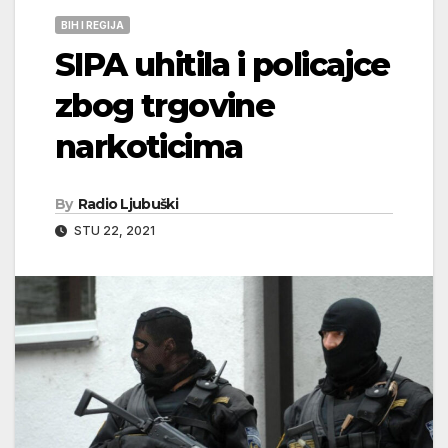
BIH I REGIJA
SIPA uhitila i policajce
zbog trgovine
narkoticima
By
Radio Ljubuški
STU 22, 2021