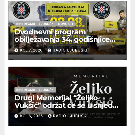
BIH I REGIJA
LJUBUŠKI
NOVOSTI
Dvodnevni program
obilježavanja 34. godišnjice
pogibije generala Blaža
KOL 7, 2026
RADIO LJUBUŠKI
Kraljevića i osmorice
pripadnika HOS-a
BIH I REGIJA
LJUBUŠKI
Drugi Memorijal “Željko
Vukšić” održat će se u srijedu
12. kolovoza u Otoku
KOL 6, 2026
RADIO LJUBUŠKI