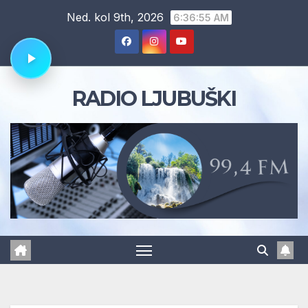
Skip
Ned. kol 9th, 2026
6:36:56 AM
to
content
RADIO LJUBUŠKI