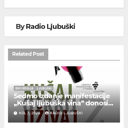
By
Radio Ljubuški
Related Post
BIH I REGIJA
LJUBUŠKI
Sedmo izdanje manifestacije
„Kušaj ljubuška vina“ donosi
vrhunska vina, gastronomiju i
KOL 7, 2026
RADIO LJUBUŠKI
glazbu