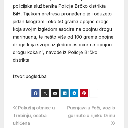
policijska službenika Policije Brčko distrikta
BiH. Tijekom pretresa pronađeno je i oduzeto
jedan kilogram i oko 50 grama opojne droge
koja svojim izgledom asocira na opojnu drogu
marihuana, te nešto više od 100 grama opojne
droge koja svojim izgledom asocira na opojnu
drogu kokain”, navode iz Policije Brčko
distrikta.
Izvor:pogled.ba
Navigacija
Pokušaj otmice u
​Pucnjava u Foči, vozilo
Trebinju, osoba
gurnuto u rijeku Drinu
objava
uhićena