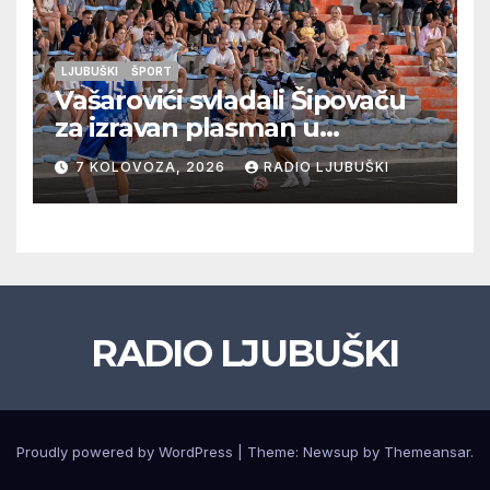
LJUBUŠKI
ŠPORT
Vašarovići svladali Šipovaču
za izravan plasman u
četvrtfinale, Grab izborio
7 KOLOVOZA, 2026
RADIO LJUBUŠKI
prolazak dalje, Klobuk ispao,
večeras počinje četvrtfinale
juniora
RADIO LJUBUŠKI
Proudly powered by WordPress
|
Theme: Newsup by
Themeansar
.