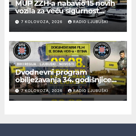
MUP ŽZH-a nabavio 15 novih
vozila za veću sigurnost
građana i učinkovitiji rad
7 KOLOVOZA, 2026
RADIO LJUBUŠKI
policije
BIH I REGIJA
LJUBUŠKI
NOVOSTI
Dvodnevni program
obilježavanja 34. godišnjice
pogibije generala Blaža
7 KOLOVOZA, 2026
RADIO LJUBUŠKI
Kraljevića i osmorice
pripadnika HOS-a