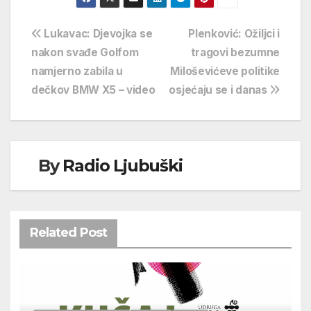
Navigacija
Lukavac: Djevojka se
Plenković: Ožiljci i
nakon svađe Golfom
tragovi bezumne
objava
namjerno zabila u
Miloševićeve politike
dečkov BMW X5 – video
osjećaju se i danas
By
Radio Ljubuški
Related Post