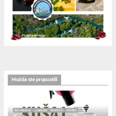
Možda ste propustili
BIH I REGIJA
LJUBUŠKI
NOVOSTI
PROMO