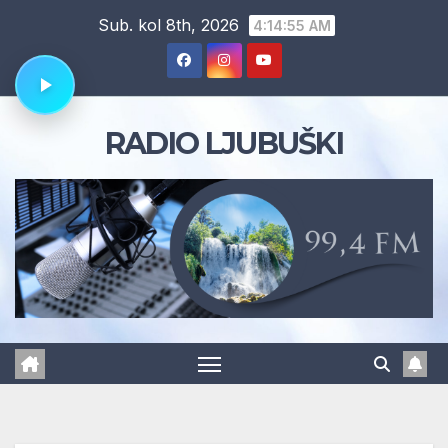
Skip
Sub. kol 8th, 2026
4:14:56 AM
to
content
RADIO LJUBUŠKI