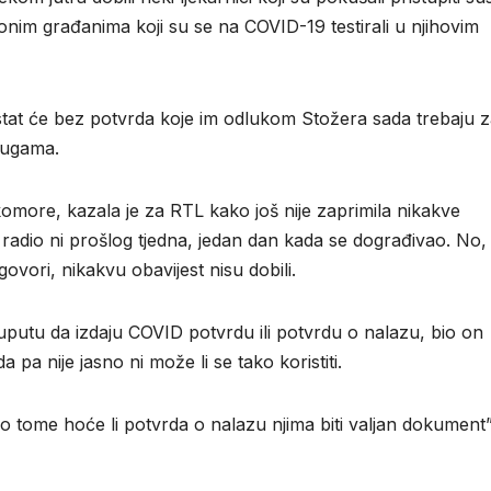
im građanima koji su se na COVID-19 testirali u njihovim
ostat će bez potvrda koje im odlukom Stožera sada trebaju 
lugama.
omore, kazala je za RTL kako još nije zaprimila nikakve
 radio ni prošlog tjedna, jedan dan kada se dograđivao. No,
govori, nikakvu obavijest nisu dobili.
uputu da izdaju COVID potvrdu ili potvrdu o nalazu, bio on
 pa nije jasno ni može li se tako koristiti.
te o tome hoće li potvrda o nalazu njima biti valjan dokument”