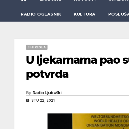
RADIO OGLASNIK
KULTURA
POSLUŠ
BIH I REGIJA
U ljekarnama pao s
potvrda
By
Radio Ljubuški
STU 22, 2021