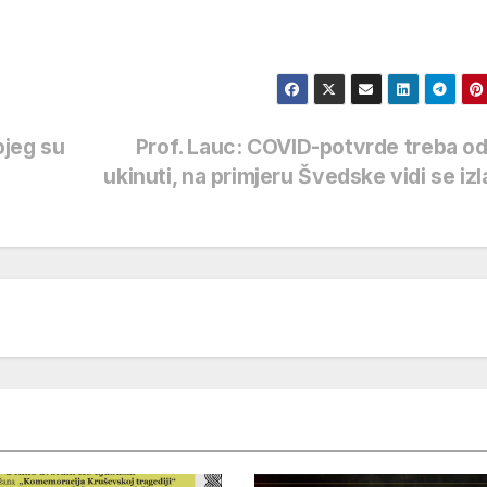
ojeg su
Prof. Lauc: COVID-potvrde treba 
ukinuti, na primjeru Švedske vidi se iz