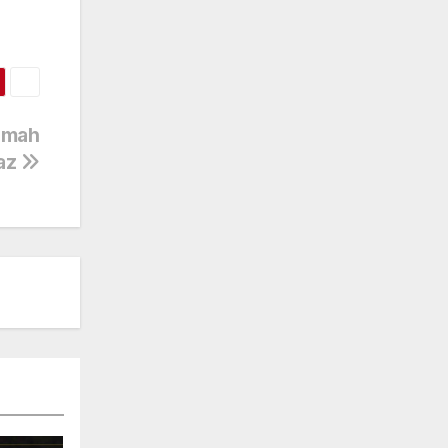
odmah
laz