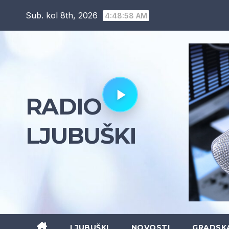
Skip
Sub. kol 8th, 2026
4:48:59 AM
to
content
RADIO
LJUBUŠKI
LJUBUŠKI
NOVOSTI
GRADSK