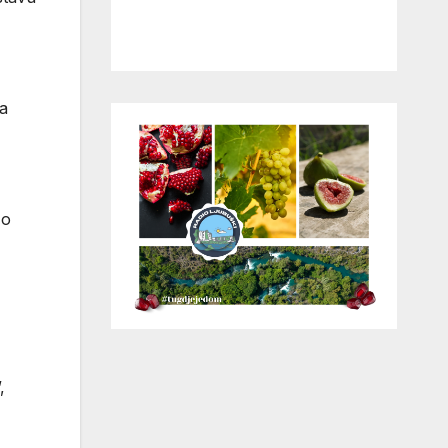
za
 o
,