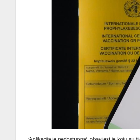
‘Aplikacija je nedostupna’, obavijest je koju su ti