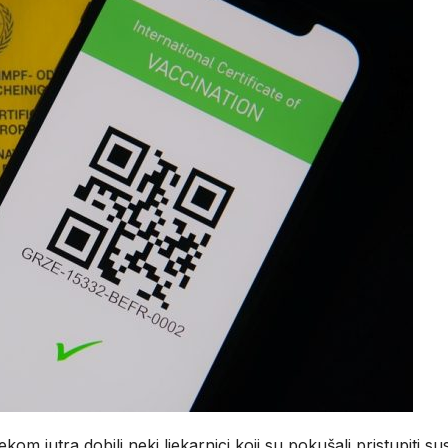
jekom jutra dobili neki ljekarnici koji su pokušali pristupiti s