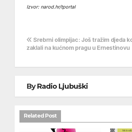
Izvor: narod.hr/tportal
Navigacija
Srebrni olimpijac: Još tražim djeda k
zaklali na kućnom pragu u Ernestinovu
objava
By
Radio Ljubuški
Related Post