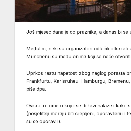
Još mjesec dana je do praznika, a danas bi se u 
Međutim, neki su organizatori odlučili otkazat
Münchenu su među onima koji se neće otvoriti
Uprkos rastu napetosti zbog naglog porasta bro
Frankfurtu, Karlsruheu, Hamburgu, Bremenu, H
piše dpa.
Ovisno o tome u kojoj se državi nalaze i kako su
(posjetitelji moraju biti cijepljeni, oporavljeni ili 
su se oporavili).