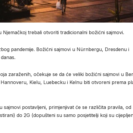
Njemačkoj trebali otvoriti tradicionalni božićni sajmovi.
i zbog pandemije. Božićni sajmovi u Nürnbergu, Dresdenu i
 danas.
ja zaraženih, očekuje se da će veliki božićni sajmovi u Ber
annoveru, Kielu, Luebecku i Kelnu biti otvoreni prema pl
 sajmovi postavljeni, primjenjivat će se različita pravila, od
testirani) do 2G (dopušteni su samo posjetitelji koji su cijepljeni