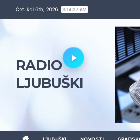
Skip
Čet. kol 6th, 2026
3:14:28 AM
to
content
RADIO
LJUBUŠKI
LJUBUŠKI
NOVOSTI
GRADSK