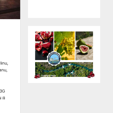
linu,
anu,
 3G
 ili