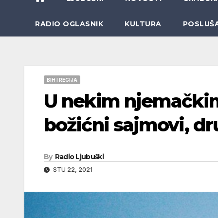
RADIO OGLASNIK
KULTURA
POSLUŠ
BIH I REGIJA
U nekim njemačkim
božićni sajmovi, dr
By
Radio Ljubuški
STU 22, 2021