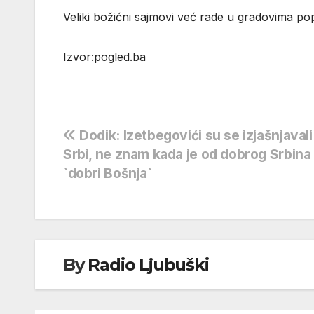
Veliki božićni sajmovi već rade u gradovima p
Izvor:pogled.ba
Navigacija
Dodik: Izetbegovići su se izjašnjavali
Srbi, ne znam kada je od dobrog Srbina
objava
`dobri Bošnja`
By
Radio Ljubuški