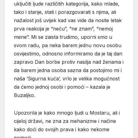
uključiti ljude različitih kategorija, kako mlade,
tako i starije, stati i porazgovarati s njima, ali
nažalost još uvijek kad vas vide da nosite letak
prva reakcija je “neću”, “ne znam”, “nemoj
mene”. Mi se zaista trudimo, uporni smo u
svom radu, pa neka barem jednu novu osobu
osvijestimo, odnosno informiramo da je taj dan
zapravo Dan borbe protiv nasilja nad ženama i
da barem jedna osoba sazna da postojimo mi i
naša ‘Sigurna kuća’, vrlo je velika mogućnost
da ćemo jednoj osobi i pomoći – kazala je
Buzaljko.
Upozorila je kako mnogo ljudi u Mostaru, ali i
cijeloj državi, ne zna za mehanizme i načine
kako doći do svojih prava i kako nekome
pomoći.