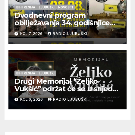
BIH I REGIJA
LJUBUŠKI
NOVOSTI
Dvodnevni program
obilježavanja 34. godišnjice
pogibije generala Blaža
KOL 7, 2026
RADIO LJUBUŠKI
Kraljevića i osmorice
pripadnika HOS-a
BIH I REGIJA
LJUBUŠKI
Drugi Memorijal “Željko
Vukšić” održat će se u srijedu
12. kolovoza u Otoku
KOL 6, 2026
RADIO LJUBUŠKI