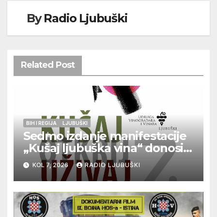
By
Radio Ljubuški
Related Post
BIH I REGIJA
LJUBUŠKI
Sedmo izdanje manifestacije
„Kušaj ljubuška vina“ donosi
vrhunska vina, gastronomiju i
KOL 7, 2026
RADIO LJUBUŠKI
glazbu