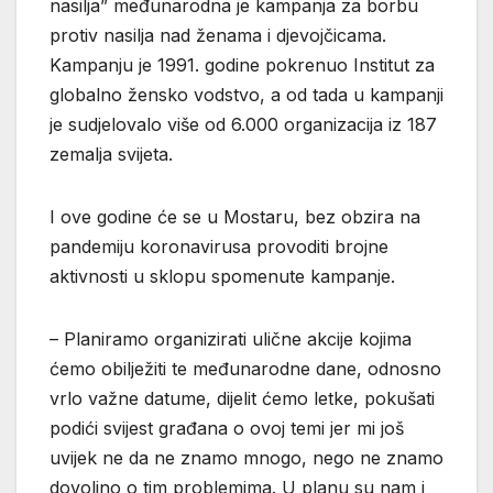
nasilja” međunarodna je kampanja za borbu
protiv nasilja nad ženama i djevojčicama.
Kampanju je 1991. godine pokrenuo Institut za
globalno žensko vodstvo, a od tada u kampanji
je sudjelovalo više od 6.000 organizacija iz 187
zemalja svijeta.
I ove godine će se u Mostaru, bez obzira na
pandemiju koronavirusa provoditi brojne
aktivnosti u sklopu spomenute kampanje.
– Planiramo organizirati ulične akcije kojima
ćemo obilježiti te međunarodne dane, odnosno
vrlo važne datume, dijelit ćemo letke, pokušati
podići svijest građana o ovoj temi jer mi još
uvijek ne da ne znamo mnogo, nego ne znamo
dovoljno o tim problemima. U planu su nam i