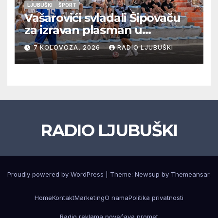
LJUBUŠKI
ŠPORT
Vašarovići svladali Šipovaču
za izravan plasman u
četvrtfinale, Grab izborio
7 KOLOVOZA, 2026
RADIO LJUBUŠKI
prolazak dalje, Klobuk ispao,
večeras počinje četvrtfinale
juniora
RADIO LJUBUŠKI
Proudly powered by WordPress
|
Theme: Newsup by
Themeansar
.
Home
Kontakt
Marketing
O nama
Politika privatnosti
Radio reklama povećava promet