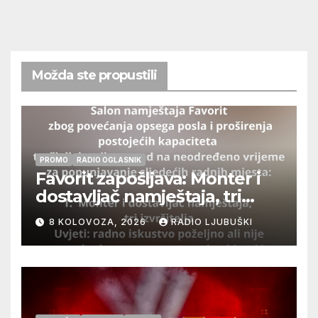
Možda ste propustili
PROMO
RADIO OGLASNIK
Favorit zapošljava: Monter i
dostavljač namještaja, tri
izvršitelja
8 KOLOVOZA, 2026
RADIO LJUBUŠKI