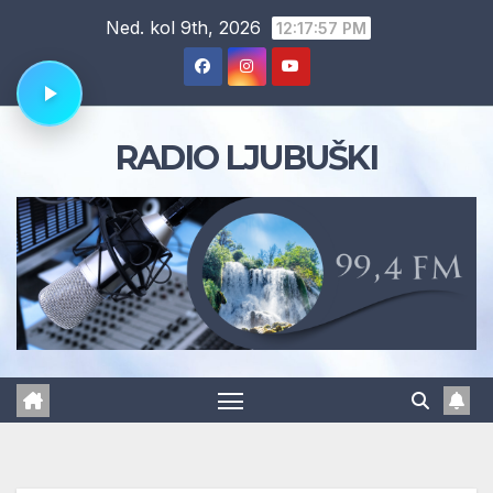
Skip
Ned. kol 9th, 2026
12:17:58 PM
to
content
RADIO LJUBUŠKI