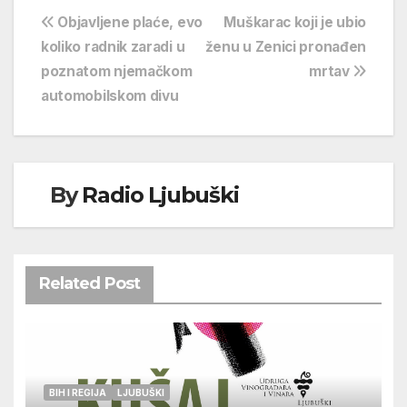
Navigacija
Objavljene plaće, evo
Muškarac koji je ubio
koliko radnik zaradi u
ženu u Zenici pronađen
objava
poznatom njemačkom
mrtav
automobilskom divu
By
Radio Ljubuški
Related Post
BIH I REGIJA
LJUBUŠKI