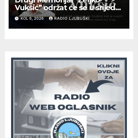
Vukšić” održat će se u srijedu
12. kolovoza u Otoku
KOL 6, 2026
RADIO LJUBUŠKI