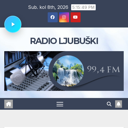
Skip
Sub. kol 8th, 2026
5:15:50 PM
to
content
RADIO LJUBUŠKI