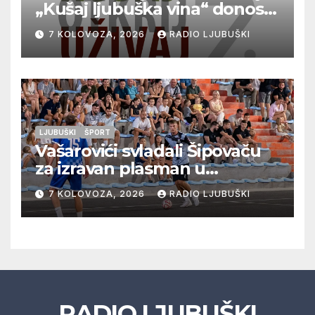
„Kušaj ljubuška vina“ donosi
vrhunska vina, gastronomiju i
7 KOLOVOZA, 2026
RADIO LJUBUŠKI
glazbu
LJUBUŠKI
ŠPORT
Vašarovići svladali Šipovaču
za izravan plasman u
četvrtfinale, Grab izborio
7 KOLOVOZA, 2026
RADIO LJUBUŠKI
prolazak dalje, Klobuk ispao,
večeras počinje četvrtfinale
juniora
RADIO LJUBUŠKI