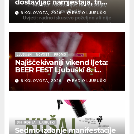
dostavljač namještaja, tri
izvršitelja
8 KOLOVOZA, 2026
RADIO LJUBUŠKI
LJUBUŠKI
NOVOSTI
PROMO
Najiščekivaniji vikend ljeta:
BEER FEST Ljubuški 8. i
9.kolovoza
8 KOLOVOZA, 2026
RADIO LJUBUŠKI
BIH I REGIJA
LJUBUŠKI
Sedmo izdanje manifestacije