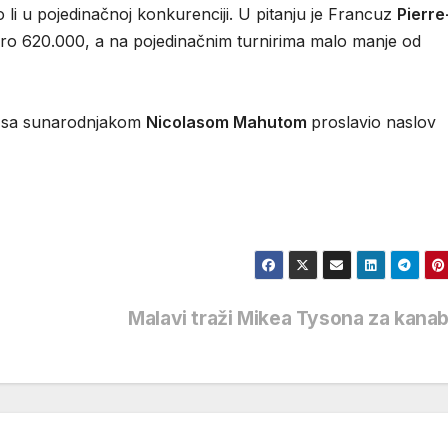
li u pojedinačnoj konkurenciji. U pitanju je Francuz
Pierre
oro 620.000, a na pojedinačnim turnirima malo manje od
rt sa sunarodnjakom
Nicolasom Mahutom
proslavio naslov
Malavi traži Mikea Tysona za kana