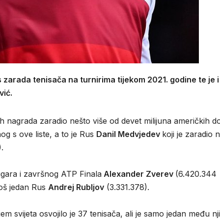
s zarada tenisača na turnirima tijekom 2021. godine te je i
vić.
skih nagrada zaradio nešto više od devet milijuna američkih d
og s ove liste, a to je Rus
Danil Medvjedev
koji je zaradio 
.
 igara i završnog ATP Finala
Alexander Zverev
(6.420.344
 još jedan Rus
Andrej Rubljov
(3.331.378).
jem svijeta osvojilo je 37 tenisača, ali je samo jedan među n