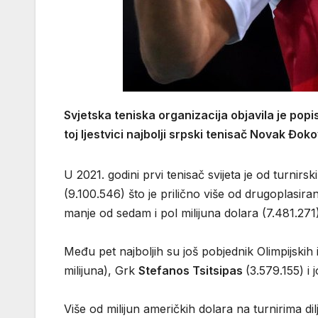
Svjetska teniska organizacija objavila je popi
toj ljestvici najbolji srpski tenisač Novak Đoko
U 2021. godini prvi tenisač svijeta je od turnir
(9.100.546) što je prilično više od drugoplasiran
manje od sedam i pol milijuna dolara (7.481.271)
Među pet najboljih su još pobjednik Olimpijskih
milijuna), Grk
Stefanos Tsitsipas
(3.579.155) i
Više od milijun američkih dolara na turnirima dil