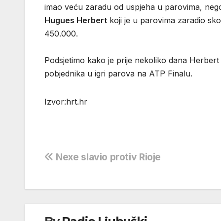
imao veću zaradu od uspjeha u parovima, nego 
Hugues Herbert
koji je u parovima zaradio sk
450.000.
Podsjetimo kako je prije nekoliko dana Herbe
pobjednika u igri parova na ATP Finalu.
Izvor:hrt.hr
Navigacija
Nexe slavio protiv Rioje
objava