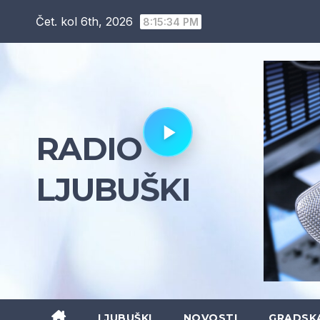
Skip
Čet. kol 6th, 2026
8:15:35 PM
to
content
RADIO
LJUBUŠKI
LJUBUŠKI
NOVOSTI
GRADSK