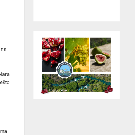
 na
olara
nešto
jima