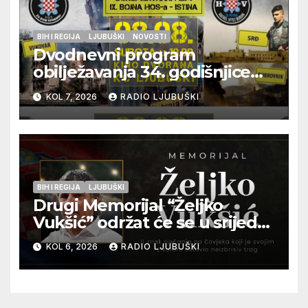
BIH I REGIJA
LJUBUŠKI
NOVOSTI
Dvodnevni program
obilježavanja 34. godišnjice
pogibije generala Blaža
KOL 7, 2026
RADIO LJUBUŠKI
Kraljevića i osmorice
pripadnika HOS-a
BIH I REGIJA
LJUBUŠKI
Drugi Memorijal “Željko
Vukšić” održat će se u srijedu
12. kolovoza u Otoku
KOL 6, 2026
RADIO LJUBUŠKI