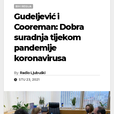
BIH I REGIJA
Gudeljević i
Cooreman: Dobra
suradnja tijekom
pandemije
koronavirusa
By
Radio Ljubuški
STU 23, 2021