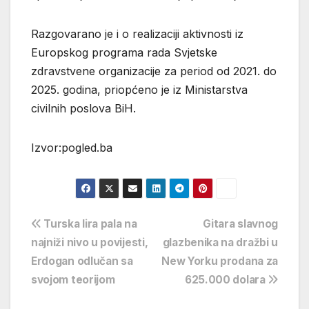
Razgovarano je i o realizaciji aktivnosti iz
Europskog programa rada Svjetske
zdravstvene organizacije za period od 2021. do
2025. godina, priopćeno je iz Ministarstva
civilnih poslova BiH.
Izvor:pogled.ba
Navigacija
Turska lira pala na
Gitara slavnog
najniži nivo u povijesti,
glazbenika na dražbi u
objava
Erdogan odlučan sa
New Yorku prodana za
svojom teorijom
625.000 dolara