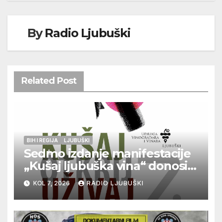
By
Radio Ljubuški
Related Post
BIH I REGIJA
LJUBUŠKI
Sedmo izdanje manifestacije
„Kušaj ljubuška vina“ donosi
vrhunska vina, gastronomiju i
KOL 7, 2026
RADIO LJUBUŠKI
glazbu