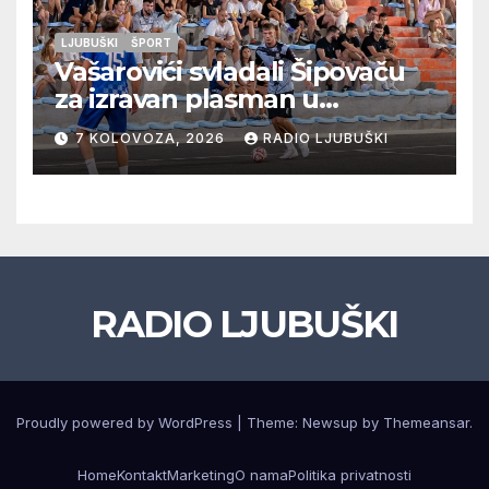
LJUBUŠKI
ŠPORT
Vašarovići svladali Šipovaču
za izravan plasman u
četvrtfinale, Grab izborio
7 KOLOVOZA, 2026
RADIO LJUBUŠKI
prolazak dalje, Klobuk ispao,
večeras počinje četvrtfinale
juniora
RADIO LJUBUŠKI
Proudly powered by WordPress
|
Theme: Newsup by
Themeansar
.
Home
Kontakt
Marketing
O nama
Politika privatnosti