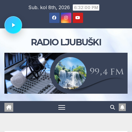
Skip
Sub. kol 8th, 2026
6:32:01 PM
to
content
RADIO LJUBUŠKI