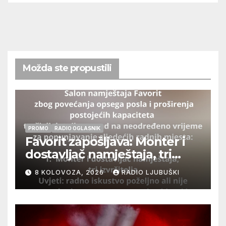
Možda ste propustili
PROMO
RADIO OGLASNIK
Favorit zapošljava: Monter i
dostavljač namještaja, tri
izvršitelja
8 KOLOVOZA, 2026
RADIO LJUBUŠKI