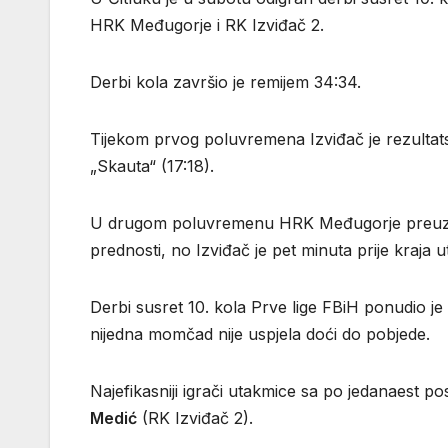
HRK Međugorje i RK Izviđač 2.
Derbi kola završio je remijem 34:34.
Tijekom prvog poluvremena Izviđač je rezulta
„Skauta“ (17:18).
U drugom poluvremenu HRK Međugorje preuzeo 
prednosti, no Izviđač je pet minuta prije kraja 
Derbi susret 10. kola Prve lige FBiH ponudio je
nijedna momčad nije uspjela doći do pobjede.
Najefikasniji igrači utakmice sa po jedanaest po
Medić
(RK Izviđač 2).