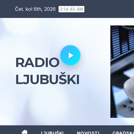
Skip
Čet. kol 6th, 2026
2:14:46 AM
to
content
RADIO
LJUBUŠKI
LJUBUŠKI
NOVOSTI
GRADSK