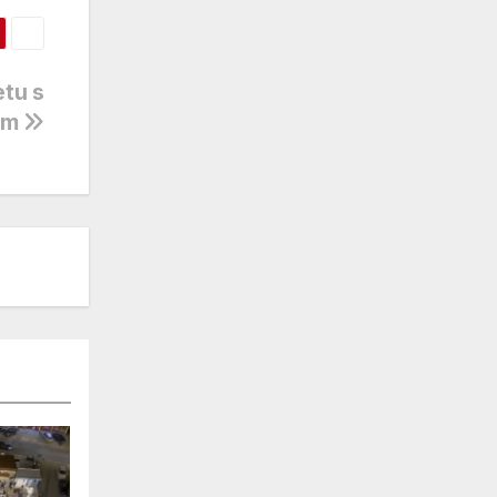
etu s
om