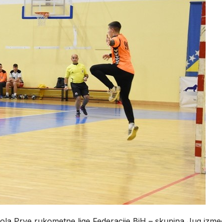
 kola Prve rukometne lige Federacije BiH – skupina Jug izm