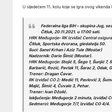
U sljedećem 11. kolu koje se igra ovog viken
Federalna liga BiH – skupina Jug, se
Čitluk, 20.11.2021. u 17:00 sati.
HRK Međugorje– RK Izviđač Central osiguran
Čitluk, Sportska dvorana, gledatelja 50.
Suci: Sanel Krhan i Aziz Tule (Mostar)
Nadzornik: Dario Šimić (Mostar).
HRK Međugorje
: Stojić 5, Šego 1, Šunjić 7,
Barbarić, Rozić, Pavlak 11, Šarac 2, Odak, 
Trener: Dragan Ćavar.
RK Izviđač CO 2
: Medić 11, Pavlović 3, Šume
Majić, Šimić 4, Čuvalo 3, Pehar.
Trener: Ivan Džolić.
Isključenja: Međugorje 2 minuta, Izviđač C
Sedmerci: Međugorje 7/7, Izviđač CO 4/4.