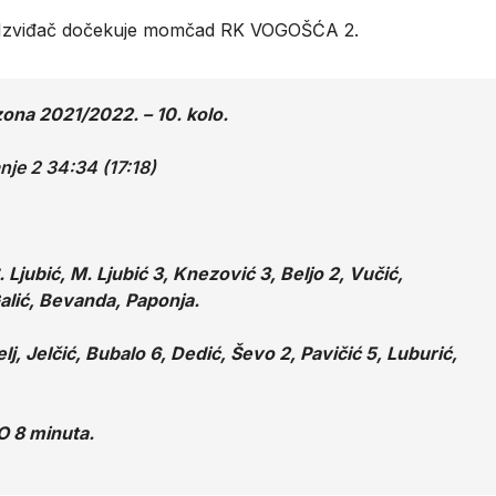
da Izviđač dočekuje momčad RK VOGOŠĆA 2.
zona 2021/2022. – 10. kolo.
je 2 34:34 (17:18)
 S. Ljubić, M. Ljubić 3, Knezović 3, Beljo 2, Vučić,
Galić, Bevanda, Paponja.
lj, Jelčić, Bubalo 6, Dedić, Ševo 2, Pavičić 5, Luburić,
O 8 minuta.