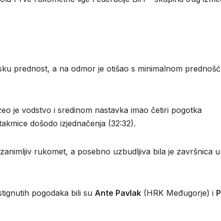
tsku prednost, a na odmor je otišao s minimalnom prednoš
je vodstvo i sredinom nastavka imao četiri pogotka
utakmice došodo izjednačenja (32:32).
 zanimljiv rukomet, a posebno uzbudljiva bila je završnica u
stignutih pogodaka bili su
Ante Pavlak
(HRK Međugorje) i
P