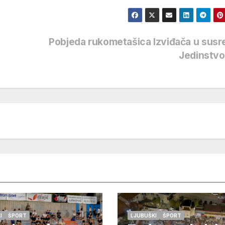
Pobjeda rukometašica Izviđača u susr
Jedinstv
I
ŠPORT
LJUBUŠKI
ŠPORT