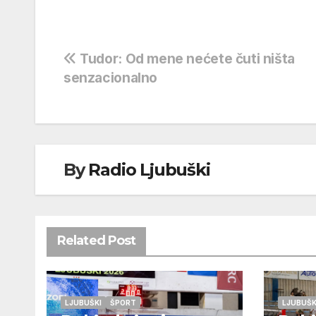
Navigacija
Tudor: Od mene nećete čuti ništa
senzacionalno
objava
By
Radio Ljubuški
Related Post
LJUBUŠKI
ŠPORT
LJUBUŠK