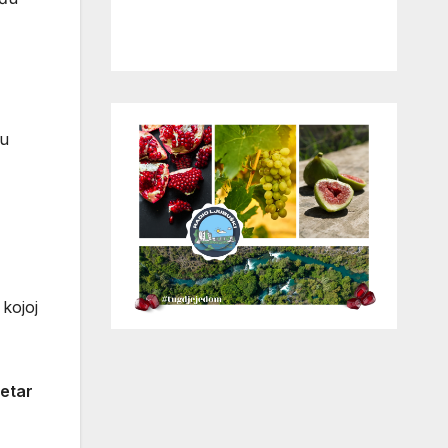
ću
 kojoj
etar