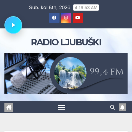
Skip
Sub. kol 8th, 2026
4:16:54 AM
to
content
RADIO LJUBUŠKI