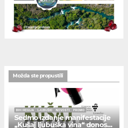
Možda ste propustili
BIH I REGIJA
LJUBUŠKI
NOVOSTI
PROMO
Sedmo izdanje manifestacije
„Kušaj ljubuška vina“ donosi