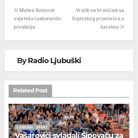
Navigacija
Matea Kolovrat
Vratili se brončani sa
svjetska taekwondo
Svjetskog prvenstva u
objava
prvakinja
karateu
By
Radio Ljubuški
Related Post
LJUBUŠKI
ŠPORT
Vašarovići svladali Šipovaču za