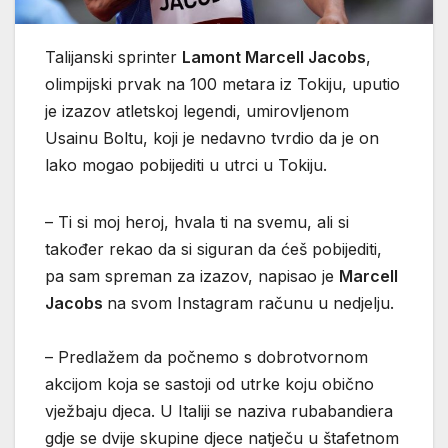
Talijanski sprinter
Lamont Marcell Jacobs
,
olimpijski prvak na 100 metara iz Tokiju, uputio
je izazov atletskoj legendi, umirovljenom
Usainu Boltu, koji je nedavno tvrdio da je on
lako mogao pobijediti u utrci u Tokiju.
– Ti si moj heroj, hvala ti na svemu, ali si
također rekao da si siguran da ćeš pobijediti,
pa sam spreman za izazov, napisao je
Marcell
Jacobs
na svom Instagram računu u nedjelju.
– Predlažem da počnemo s dobrotvornom
akcijom koja se sastoji od utrke koju obično
vježbaju djeca. U Italiji se naziva rubabandiera
gdje se dvije skupine djece natječu u štafetnom