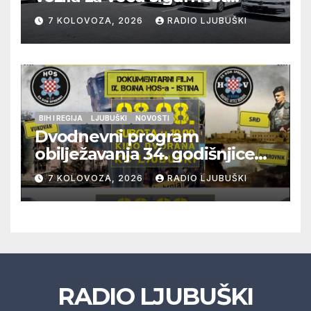
građana i učinkovitiji rad
7 KOLOVOZA, 2026
RADIO LJUBUŠKI
policije
BIH I REGIJA
LJUBUŠKI
NOVOSTI
Dvodnevni program
obilježavanja 34. godišnjice
pogibije generala Blaža
7 KOLOVOZA, 2026
RADIO LJUBUŠKI
Kraljevića i osmorice
pripadnika HOS-a
RADIO LJUBUŠKI