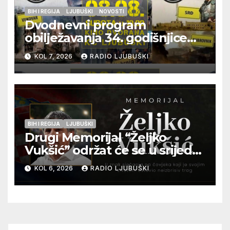
BIH I REGIJA
LJUBUŠKI
NOVOSTI
Dvodnevni program
obilježavanja 34. godišnjice
pogibije generala Blaža
KOL 7, 2026
RADIO LJUBUŠKI
Kraljevića i osmorice
pripadnika HOS-a
BIH I REGIJA
LJUBUŠKI
Drugi Memorijal “Željko
Vukšić” održat će se u srijedu
12. kolovoza u Otoku
KOL 6, 2026
RADIO LJUBUŠKI