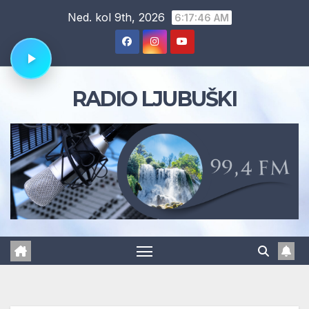
Skip
Ned. kol 9th, 2026
6:17:47 AM
to
content
RADIO LJUBUŠKI