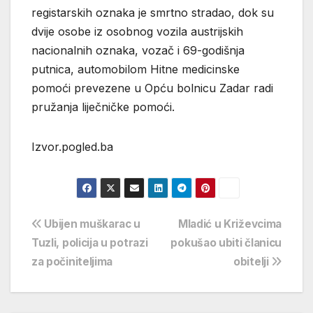
registarskih oznaka je smrtno stradao, dok su
dvije osobe iz osobnog vozila austrijskih
nacionalnih oznaka, vozač i 69-godišnja
putnica, automobilom Hitne medicinske
pomoći prevezene u Opću bolnicu Zadar radi
pružanja liječničke pomoći.
Izvor.pogled.ba
Navigacija
Ubijen muškarac u
Mladić u Križevcima
Tuzli, policija u potrazi
pokušao ubiti članicu
objava
za počiniteljima
obitelji