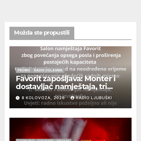
Možda ste propustili
PROMO
RADIO OGLASNIK
Favorit zapošljava: Monter i
dostavljač namještaja, tri
izvršitelja
8 KOLOVOZA, 2026
RADIO LJUBUŠKI