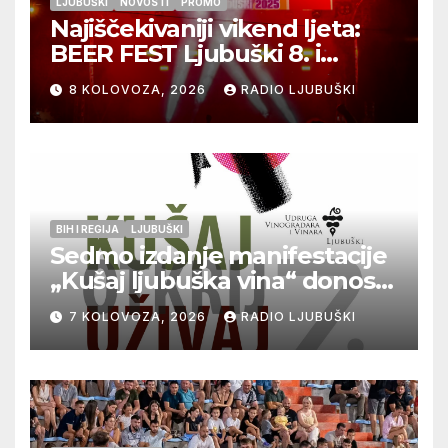
LJUBUŠKI
NOVOSTI
PROMO
Najiščekivaniji vikend ljeta:
BEER FEST Ljubuški 8. i
9.kolovoza
8 KOLOVOZA, 2026
RADIO LJUBUŠKI
BIH I REGIJA
LJUBUŠKI
Sedmo izdanje manifestacije
„Kušaj ljubuška vina“ donosi
vrhunska vina, gastronomiju i
7 KOLOVOZA, 2026
RADIO LJUBUŠKI
glazbu