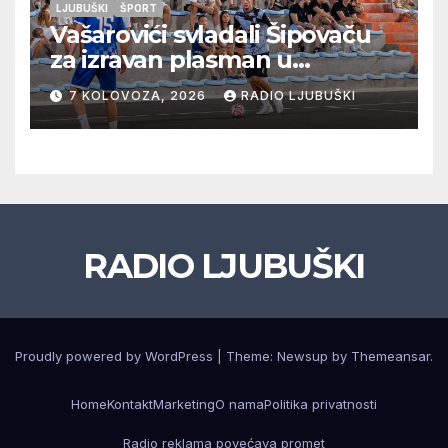
LJUBUŠKI
ŠPORT
Vašarovići svladali Šipovaču
za izravan plasman u
četvrtfinale, Grab izborio
7 KOLOVOZA, 2026
RADIO LJUBUŠKI
prolazak dalje, Klobuk ispao,
večeras počinje četvrtfinale
juniora
RADIO LJUBUŠKI
Proudly powered by WordPress
|
Theme: Newsup by
Themeansar
.
Home
Kontakt
Marketing
O nama
Politika privatnosti
Radio reklama povećava promet