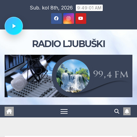
Skip
Sub. kol 8th, 2026
9:49:01 AM
to
content
RADIO LJUBUŠKI