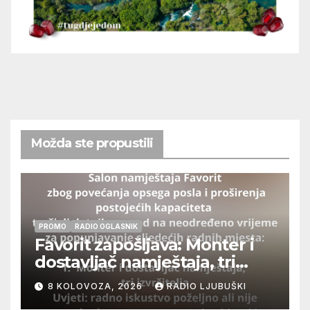
Možda ste propustili
PROMO
RADIO OGLASNIK
Favorit zapošljava: Monter i
dostavljač namještaja, tri
izvršitelja
8 KOLOVOZA, 2026
RADIO LJUBUŠKI