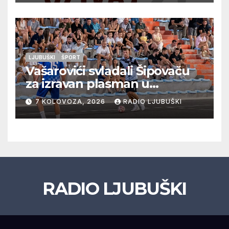
LJUBUŠKI
ŠPORT
Vašarovići svladali Šipovaču
za izravan plasman u
četvrtfinale, Grab izborio
7 KOLOVOZA, 2026
RADIO LJUBUŠKI
prolazak dalje, Klobuk ispao,
večeras počinje četvrtfinale
juniora
RADIO LJUBUŠKI