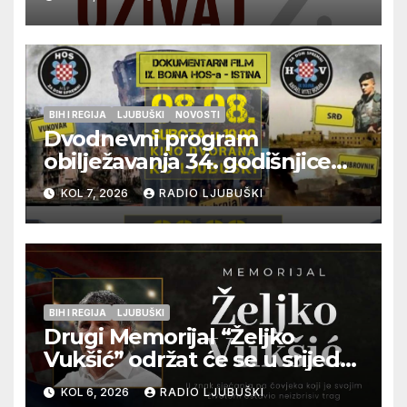
glazbu
BIH I REGIJA
LJUBUŠKI
NOVOSTI
Dvodnevni program
obilježavanja 34. godišnjice
pogibije generala Blaža
KOL 7, 2026
RADIO LJUBUŠKI
Kraljevića i osmorice
pripadnika HOS-a
BIH I REGIJA
LJUBUŠKI
Drugi Memorijal “Željko
Vukšić” održat će se u srijedu
12. kolovoza u Otoku
KOL 6, 2026
RADIO LJUBUŠKI