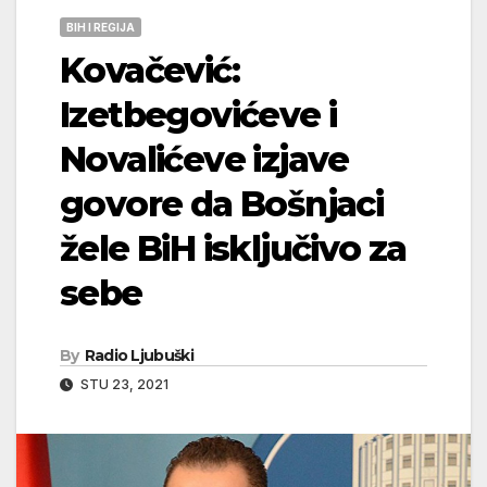
BIH I REGIJA
Kovačević:
Izetbegovićeve i
Novalićeve izjave
govore da Bošnjaci
žele BiH isključivo za
sebe
By
Radio Ljubuški
STU 23, 2021