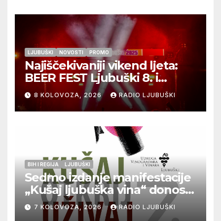
LJUBUŠKI
NOVOSTI
PROMO
Najiščekivaniji vikend ljeta:
BEER FEST Ljubuški 8. i
9.kolovoza
8 KOLOVOZA, 2026
RADIO LJUBUŠKI
BIH I REGIJA
LJUBUŠKI
Sedmo izdanje manifestacije
„Kušaj ljubuška vina“ donosi
vrhunska vina, gastronomiju i
7 KOLOVOZA, 2026
RADIO LJUBUŠKI
glazbu