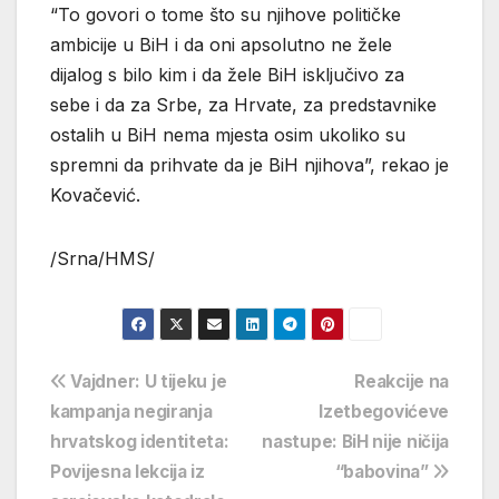
“To govori o tome što su njihove političke
ambicije u BiH i da oni apsolutno ne žele
dijalog s bilo kim i da žele BiH isključivo za
sebe i da za Srbe, za Hrvate, za predstavnike
ostalih u BiH nema mjesta osim ukoliko su
spremni da prihvate da je BiH njihova”, rekao je
Kovačević.
/Srna/HMS/
Navigacija
Vajdner: U tijeku je
Reakcije na
kampanja negiranja
Izetbegovićeve
objava
hrvatskog identiteta:
nastupe: BiH nije ničija
Povijesna lekcija iz
“babovina”