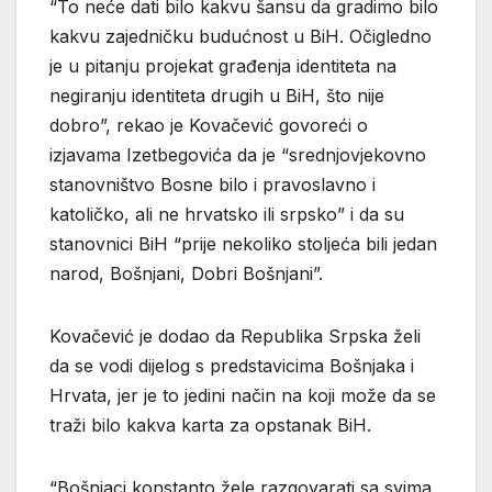
“To neće dati bilo kakvu šansu da gradimo bilo
kakvu zajedničku budućnost u BiH. Očigledno
je u pitanju projekat građenja identiteta na
negiranju identiteta drugih u BiH, što nije
dobro”, rekao je Kovačević govoreći o
izjavama Izetbegovića da je “srednjovjekovno
stanovništvo Bosne bilo i pravoslavno i
katoličko, ali ne hrvatsko ili srpsko” i da su
stanovnici BiH “prije nekoliko stoljeća bili jedan
narod, Bošnjani, Dobri Bošnjani”.
Kovačević je dodao da Republika Srpska želi
da se vodi dijelog s predstavicima Bošnjaka i
Hrvata, jer je to jedini način na koji može da se
traži bilo kakva karta za opstanak BiH.
“Bošnjaci konstanto žele razgovarati sa svima