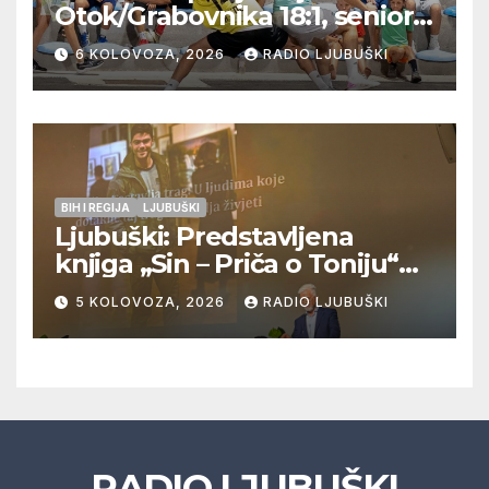
Otok/Grabovnika 18:1, seniori
Pregrađa u četvrtfinalu,
6 KOLOVOZA, 2026
RADIO LJUBUŠKI
Veljaci i Cerno/Crnopod u
doigravanju, Grljevići završili
natjecanje
BIH I REGIJA
LJUBUŠKI
Ljubuški: Predstavljena
knjiga „Sin – Priča o Toniju“
dr. sc. Zdenka Hercega
5 KOLOVOZA, 2026
RADIO LJUBUŠKI
RADIO LJUBUŠKI