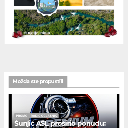
Možda ste propustili
PROMO
RADIO OGLASNIK
Šunjić ASL proširio ponudu: