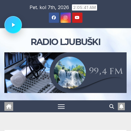
Skip
Pet. kol 7th, 2026
2:05:42 AM
to
content
RADIO LJUBUŠKI