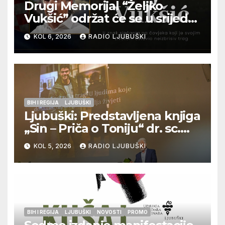
Drugi Memorijal “Željko
Vukšić” održat će se u srijedu
12. kolovoza u Otoku
KOL 6, 2026
RADIO LJUBUŠKI
BIH I REGIJA
LJUBUŠKI
Ljubuški: Predstavljena knjiga
„Sin – Priča o Toniju“ dr. sc.
Zdenka Hercega
KOL 5, 2026
RADIO LJUBUŠKI
BIH I REGIJA
LJUBUŠKI
NOVOSTI
PROMO