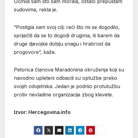
Učinila sam što sam morala, ostalo prepuštam
sudovima, rekla je.
“Postigla sam svoj cilj: reći što mi se dogodilo,
spriječiti da se to dogodi drugima, ili barem da
druge djevojke dobiju snagu i hrabrost da
progovore”, kaže.
Petorica članova Maradonina okruženja koji su
navodno upleteni odbacili su optužbe preko
svojih odvjetnika. Jedan je podnio protutužbu
protiv nevladine organizacije zbog klevete.
Izvor: Hercegovina.info