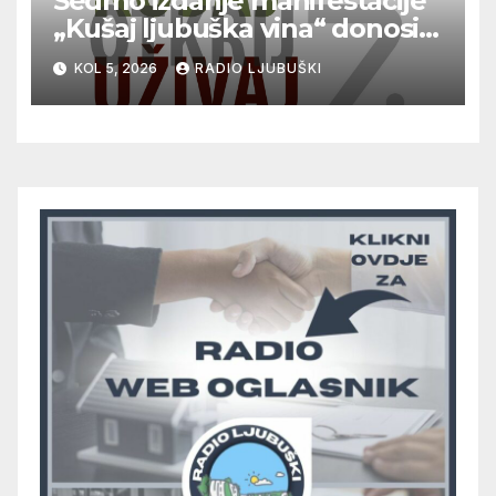
Sedmo izdanje manifestacije
„Kušaj ljubuška vina“ donosi
vrhunska vina, gastronomiju i
KOL 5, 2026
RADIO LJUBUŠKI
glazbu