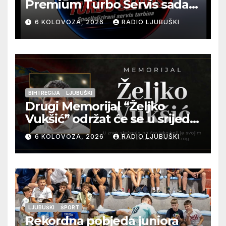
Premium Turbo Servis sada
na jednoj adresi u Ljubuškom
6 KOLOVOZA, 2026
RADIO LJUBUŠKI
BIH I REGIJA
LJUBUŠKI
Drugi Memorijal “Željko
Vukšić” održat će se u srijedu
12. kolovoza u Otoku
6 KOLOVOZA, 2026
RADIO LJUBUŠKI
LJUBUŠKI
ŠPORT
Rekordna pobjeda juniora