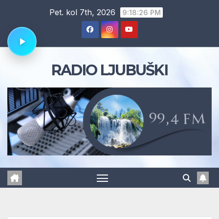
Skip
Pet. kol 7th, 2026
9:18:27 PM
to
content
RADIO LJUBUŠKI