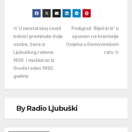
Navigacija
U mostarskoj covid
Podignut ‘Bijeli križ’ u
bolnici preminule dvije
spomen na branitelje
objava
osobe, žena iz
Osijeka u Domovinskom
Ljubuškog rođena
ratu
1936. i muškarac iz
Gruda rođen 1950.
godine
By
Radio Ljubuški