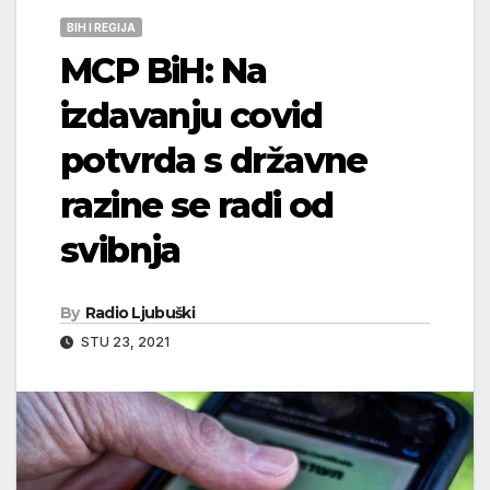
BIH I REGIJA
MCP BiH: Na
izdavanju covid
potvrda s državne
razine se radi od
svibnja
By
Radio Ljubuški
STU 23, 2021