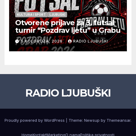
pobjedom protiv Crvenog
Grma “vratio u igru”
KULTURA I SPORT
LJUBUŠKI
Otvorene prijave za 3. futsal
turnir “Pozdrav ljetu” u Grabu
5 KOLOVOZA, 2026
RADIO LJUBUŠKI
RADIO LJUBUŠKI
Proudly powered by WordPress
|
Theme: Newsup by
Themeansar
.
Home
Kontakt
Marketing
O nama
Politika privatnosti