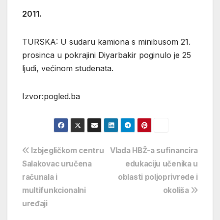
2011.
TURSKA: U sudaru kamiona s minibusom 21.
prosinca u pokrajini Diyarbakir poginulo je 25
ljudi, većinom studenata.
Izvor:pogled.ba
Navigacija
Izbjegličkom centru
Vlada HBŽ-a sufinancira
Salakovac uručena
edukaciju učenika u
objava
računala i
oblasti poljoprivrede i
multifunkcionalni
okoliša
uređaji