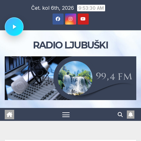
Skip
Čet. kol 6th, 2026
9:53:31 AM
to
content
RADIO LJUBUŠKI