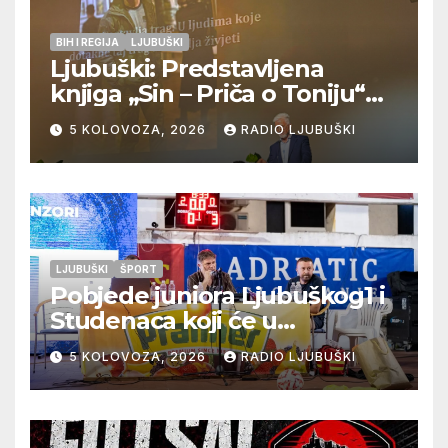
BIH I REGIJA
LJUBUŠKI
Ljubuški: Predstavljena
knjiga „Sin – Priča o Toniju“
dr. sc. Zdenka Hercega
5 KOLOVOZA, 2026
RADIO LJUBUŠKI
LJUBUŠKI
ŠPORT
Pobjede juniora Ljubuškog1 i
Studenaca koji će u
međusobnom susretu
5 KOLOVOZA, 2026
RADIO LJUBUŠKI
odlučiti o prvom mjestu u
skupini “A”, seniori Teskere
upisali treću pobjedu,
Radišići “otpali”, a Humac se