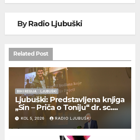
By
Radio Ljubuški
Related Post
BIH I REGIJA
LJUBUŠKI
Ljubuški: Predstavljena knjiga
„Sin – Priča o Toniju“ dr. sc.
Zdenka Hercega
KOL 5, 2026
RADIO LJUBUŠKI