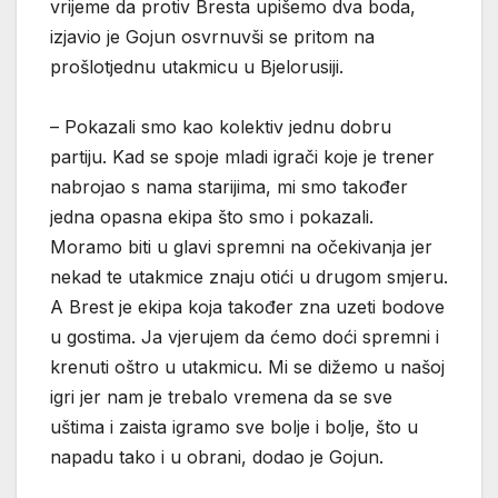
vrijeme da protiv Bresta upišemo dva boda,
izjavio je Gojun osvrnuvši se pritom na
prošlotjednu utakmicu u Bjelorusiji.
– Pokazali smo kao kolektiv jednu dobru
partiju. Kad se spoje mladi igrači koje je trener
nabrojao s nama starijima, mi smo također
jedna opasna ekipa što smo i pokazali.
Moramo biti u glavi spremni na očekivanja jer
nekad te utakmice znaju otići u drugom smjeru.
A Brest je ekipa koja također zna uzeti bodove
u gostima. Ja vjerujem da ćemo doći spremni i
krenuti oštro u utakmicu. Mi se dižemo u našoj
igri jer nam je trebalo vremena da se sve
uštima i zaista igramo sve bolje i bolje, što u
napadu tako i u obrani, dodao je Gojun.