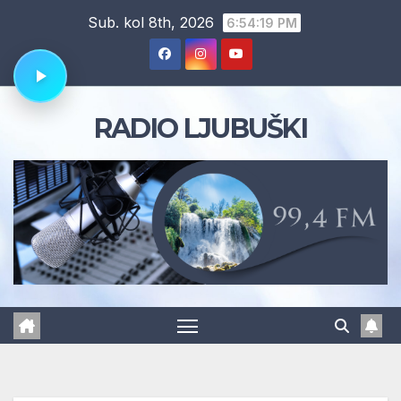
Skip
Sub. kol 8th, 2026
6:54:20 PM
to
content
RADIO LJUBUŠKI