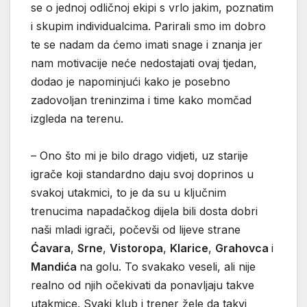
se o jednoj odličnoj ekipi s vrlo jakim, poznatim
i skupim individualcima. Parirali smo im dobro
te se nadam da ćemo imati snage i znanja jer
nam motivacije neće nedostajati ovaj tjedan,
dodao je napominjući kako je posebno
zadovoljan treninzima i time kako momčad
izgleda na terenu.
– Ono što mi je bilo drago vidjeti, uz starije
igrače koji standardno daju svoj doprinos u
svakoj utakmici, to je da su u ključnim
trenucima napadačkog dijela bili dosta dobri
naši mladi igrači, počevši od lijeve strane
Ćavara
,
Srne
,
Vistoropa
,
Klarice
,
Grahovca
i
Mandića
na golu. To svakako veseli, ali nije
realno od njih očekivati da ponavljaju takve
utakmice. Svaki klub i trener žele da takvi