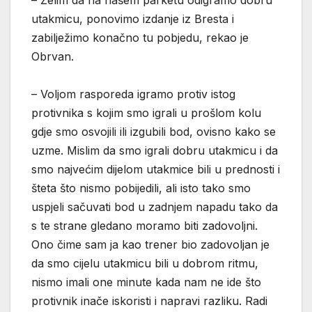
– Želim da na našem parketu odigramo dobru
utakmicu, ponovimo izdanje iz Bresta i
zabilježimo konačno tu pobjedu, rekao je
Obrvan.
– Voljom rasporeda igramo protiv istog
protivnika s kojim smo igrali u prošlom kolu
gdje smo osvojili ili izgubili bod, ovisno kako se
uzme. Mislim da smo igrali dobru utakmicu i da
smo najvećim dijelom utakmice bili u prednosti i
šteta što nismo pobijedili, ali isto tako smo
uspjeli sačuvati bod u zadnjem napadu tako da
s te strane gledano moramo biti zadovoljni.
Ono čime sam ja kao trener bio zadovoljan je
da smo cijelu utakmicu bili u dobrom ritmu,
nismo imali one minute kada nam ne ide što
protivnik inače iskoristi i napravi razliku. Radi