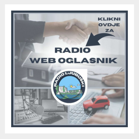
pobjedom protiv Crvenog
Grma “vratio u igru”