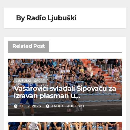
By
Radio Ljubuški
Related Post
LJUBUŠKI
ŠPORT
Vašarovići svladali Šipovaču za
izravan plasman u
četvrtfinale, Grab izborio
KOL 7, 2026
RADIO LJUBUŠKI
prolazak dalje, Klobuk ispao,
večeras počinje četvrtfinale
juniora