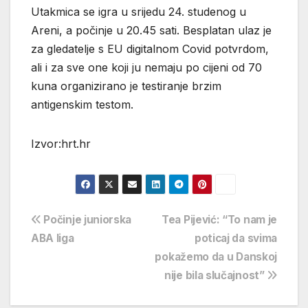
Utakmica se igra u srijedu 24. studenog u
Areni, a počinje u 20.45 sati. Besplatan ulaz je
za gledatelje s EU digitalnom Covid potvrdom,
ali i za sve one koji ju nemaju po cijeni od 70
kuna organizirano je testiranje brzim
antigenskim testom.
Izvor:hrt.hr
Navigacija
Počinje juniorska
Tea Pijević: “To nam je
ABA liga
poticaj da svima
objava
pokažemo da u Danskoj
nije bila slučajnost”