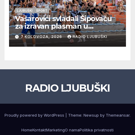
LJUBUŠKI
ŠPORT
Vašarovići svladali Šipovaču
za izravan plasman u
četvrtfinale, Grab izborio
7 KOLOVOZA, 2026
RADIO LJUBUŠKI
prolazak dalje, Klobuk ispao,
večeras počinje četvrtfinale
juniora
RADIO LJUBUŠKI
Proudly powered by WordPress
|
Theme: Newsup by
Themeansar
.
Home
Kontakt
Marketing
O nama
Politika privatnosti