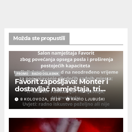
Možda ste propustili
PROMO
RADIO OGLASNIK
Favorit zapošljava: Monter i
dostavljač namještaja, tri
izvršitelja
8 KOLOVOZA, 2026
RADIO LJUBUŠKI