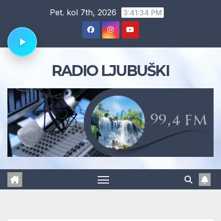
Skip
Pet. kol 7th, 2026
3:41:35 PM
to
content
RADIO LJUBUŠKI