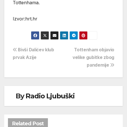
Tottenhama.
Izvor:hrt.hr
Navigacija
Bivši Dalićev klub
Tottenham objavio
prvak Azije
velike gubitke zbog
objava
pandemije
By
Radio Ljubuški
Related Post