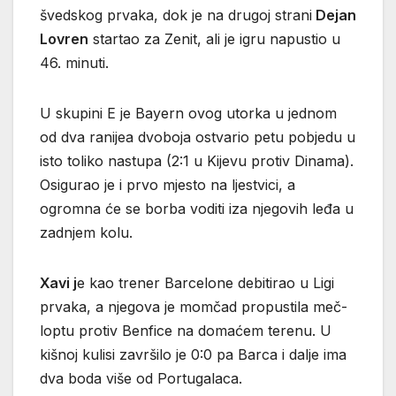
švedskog prvaka, dok je na drugoj strani
Dejan
Lovren
startao za Zenit, ali je igru napustio u
46. minuti.
U skupini E je Bayern ovog utorka u jednom
od dva ranijea dvoboja ostvario petu pobjedu u
isto toliko nastupa (2:1 u Kijevu protiv Dinama).
Osigurao je i prvo mjesto na ljestvici, a
ogromna će se borba voditi iza njegovih leđa u
zadnjem kolu.
Xavi j
e kao trener Barcelone debitirao u Ligi
prvaka, a njegova je momčad propustila meč-
loptu protiv Benfice na domaćem terenu. U
kišnoj kulisi završilo je 0:0 pa Barca i dalje ima
dva boda više od Portugalaca.