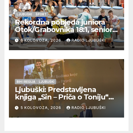
LJUBUŠKI
ŠPORT
Rekordna pobjeda juniora
Otok/Grabovnika 18:1, seniori
Pregrađa u četvrtfinalu,
6 KOLOVOZA, 2026
RADIO LJUBUŠKI
Veljaci i Cerno/Crnopod u
doigravanju, Grljevići završili
natjecanje
BIH I REGIJA
LJUBUŠKI
Ljubuški: Predstavljena
knjiga „Sin – Priča o Toniju“
dr. sc. Zdenka Hercega
5 KOLOVOZA, 2026
RADIO LJUBUŠKI