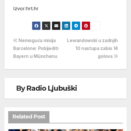
Izvor:hrt.hr
Navigacija
Nemoguća misija
Lewandowski u zadnjih
Barcelone: Pobijediti
10 nastupa zabio 14
objava
Bayern u Münchenu
golova
By
Radio Ljubuški
Related Post