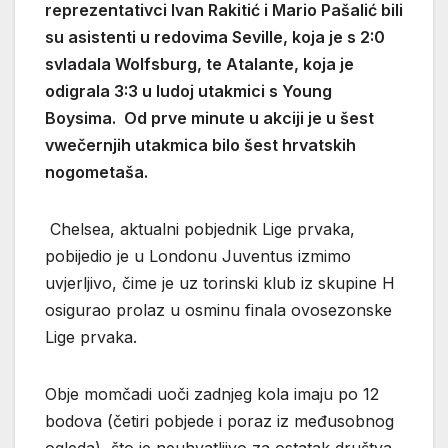
reprezentativci Ivan Rakitić i Mario Pašalić bili
su asistenti u redovima Seville, koja je s 2:0
svladala Wolfsburg, te Atalante, koja je
odigrala 3:3 u ludoj utakmici s Young
Boysima. Od prve minute u akciji je u šest
vwečernjih utakmica bilo šest hrvatskih
nogometaša.
Chelsea, aktualni pobjednik Lige prvaka,
pobijedio je u Londonu Juventus izmimo
uvjerljivo, čime je uz torinski klub iz skupine H
osigurao prolaz u osminu finala ovosezonske
Lige prvaka.
Obje momčadi uoči zadnjeg kola imaju po 12
bodova (četiri pobjede i poraz iz međusobnog
ogleda), što je neuhvatljivo za ostatak društva