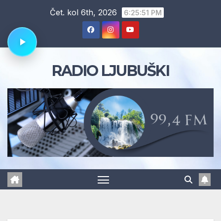
Skip
Čet. kol 6th, 2026
6:25:52 PM
to
content
RADIO LJUBUŠKI