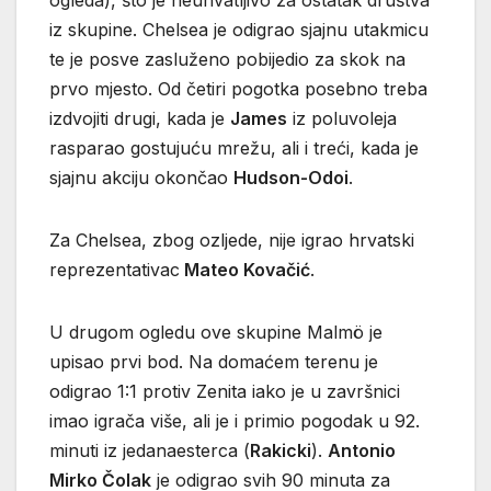
iz skupine. Chelsea je odigrao sjajnu utakmicu
te je posve zasluženo pobijedio za skok na
prvo mjesto. Od četiri pogotka posebno treba
izdvojiti drugi, kada je
James
iz poluvoleja
rasparao gostujuću mrežu, ali i treći, kada je
sjajnu akciju okončao
Hudson-Odoi
.
Za Chelsea, zbog ozljede, nije igrao hrvatski
reprezentativac
Mateo Kovačić
.
U drugom ogledu ove skupine Malmö je
upisao prvi bod. Na domaćem terenu je
odigrao 1:1 protiv Zenita iako je u završnici
imao igrača više, ali je i primio pogodak u 92.
minuti iz jedanaesterca (
Rakicki
).
Antonio
Mirko Čolak
je odigrao svih 90 minuta za