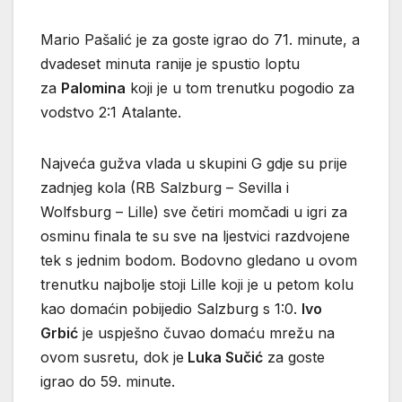
Mario Pašalić je za goste igrao do 71. minute, a
dvadeset minuta ranije je spustio loptu
za
Palomina
koji je u tom trenutku pogodio za
vodstvo 2:1 Atalante.
Najveća gužva vlada u skupini G gdje su prije
zadnjeg kola (RB Salzburg – Sevilla i
Wolfsburg – Lille) sve četiri momčadi u igri za
osminu finala te su sve na ljestvici razdvojene
tek s jednim bodom. Bodovno gledano u ovom
trenutku najbolje stoji Lille koji je u petom kolu
kao domaćin pobijedio Salzburg s 1:0.
Ivo
Grbić
je uspješno čuvao domaću mrežu na
ovom susretu, dok je
Luka Sučić
za goste
igrao do 59. minute.