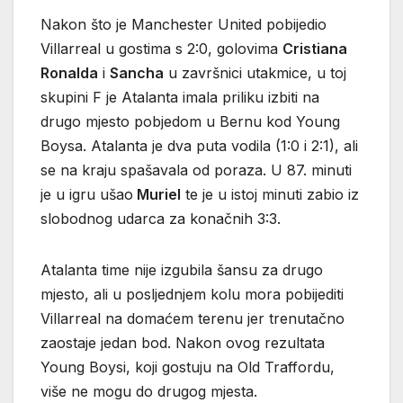
Nakon što je Manchester United pobijedio
Villarreal u gostima s 2:0, golovima
Cristiana
Ronalda
i
Sancha
u završnici utakmice, u toj
skupini F je Atalanta imala priliku izbiti na
drugo mjesto pobjedom u Bernu kod Young
Boysa. Atalanta je dva puta vodila (1:0 i 2:1), ali
se na kraju spašavala od poraza. U 87. minuti
je u igru ušao
Muriel
te je u istoj minuti zabio iz
slobodnog udarca za konačnih 3:3.
Atalanta time nije izgubila šansu za drugo
mjesto, ali u posljednjem kolu mora pobijediti
Villarreal na domaćem terenu jer trenutačno
zaostaje jedan bod. Nakon ovog rezultata
Young Boysi, koji gostuju na Old Traffordu,
više ne mogu do drugog mjesta.