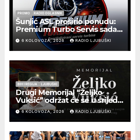
PROMO
RADIO OGLASNIK
Šunjić ASL proširio ponudu:
Premium Turbo Servis sada
na jednoj adresi u Ljubuškom
6 KOLOVOZA, 2026
RADIO LJUBUŠKI
BIH I REGIJA
LJUBUŠKI
Drugi Memorijal “Željko
Vukšić” održat će se u srijedu
12. kolovoza u Otoku
6 KOLOVOZA, 2026
RADIO LJUBUŠKI