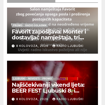
PROMO
RADIO OGLASNIK
Favorit zapošljava: Monter i
dostavljač namještaja, tri
izvršitelja
8 KOLOVOZA, 2026
RADIO LJUBUŠKI
LJUBUŠKI
NOVOSTI
PROMO
Najiščekivaniji vikend ljeta:
BEER FEST Ljubuški 8. i
9.kolovoza
8 KOLOVOZA, 2026
RADIO LJUBUŠKI