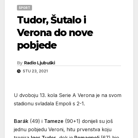
ŠPORT
Tudor, Šutalo i
Verona do nove
pobjede
By
Radio Ljubuški
STU 23, 2021
U dvoboju 13. kola Serie A Verona je na svom
stadionu svladala Empoli s 2-1.
Barák
(49) i
Tameze
(90+1) donijeli su još
jednu pobjedu Veroni, hitu prvenstva koju
trenira
Igor Tudor
, dok je
Romagnoli
(67) bio