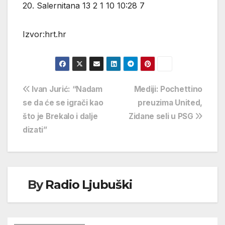
20. Salernitana 13 2 1 10 10:28 7
Izvor:hrt.hr
Navigacija
Ivan Jurić: “Nadam
Mediji: Pochettino
se da će se igrači kao
preuzima United,
objava
što je Brekalo i dalje
Zidane seli u PSG
dizati”
By
Radio Ljubuški