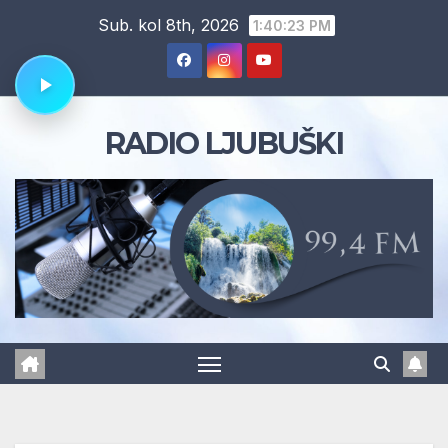
Skip
Sub. kol 8th, 2026
1:40:24 PM
to
content
RADIO LJUBUŠKI