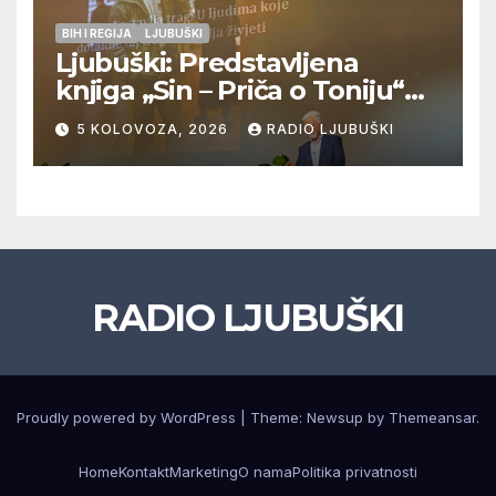
BIH I REGIJA
LJUBUŠKI
Ljubuški: Predstavljena
knjiga „Sin – Priča o Toniju“
dr. sc. Zdenka Hercega
5 KOLOVOZA, 2026
RADIO LJUBUŠKI
RADIO LJUBUŠKI
Proudly powered by WordPress
|
Theme: Newsup by
Themeansar
.
Home
Kontakt
Marketing
O nama
Politika privatnosti