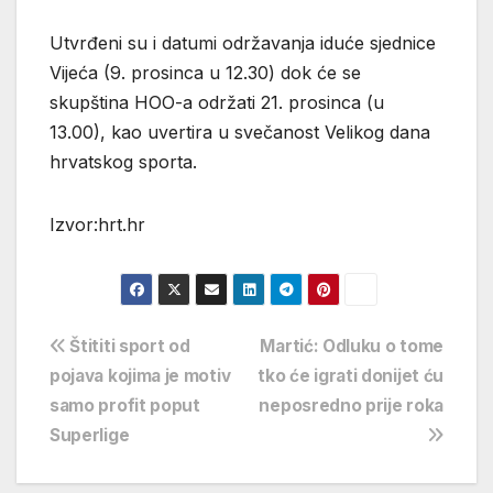
Utvrđeni su i datumi održavanja iduće sjednice
Vijeća (9. prosinca u 12.30) dok će se
skupština HOO-a održati 21. prosinca (u
13.00), kao uvertira u svečanost Velikog dana
hrvatskog sporta.
Izvor:hrt.hr
Navigacija
Štititi sport od
Martić: Odluku o tome
pojava kojima je motiv
tko će igrati donijet ću
objava
samo profit poput
neposredno prije roka
Superlige