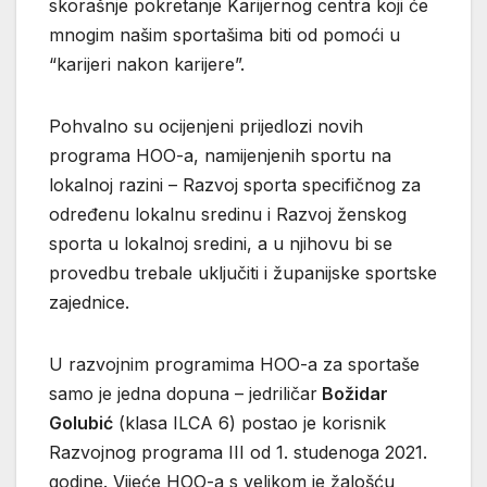
skorašnje pokretanje Karijernog centra koji će
mnogim našim sportašima biti od pomoći u
“karijeri nakon karijere”.
Pohvalno su ocijenjeni prijedlozi novih
programa HOO-a, namijenjenih sportu na
lokalnoj razini – Razvoj sporta specifičnog za
određenu lokalnu sredinu i Razvoj ženskog
sporta u lokalnoj sredini, a u njihovu bi se
provedbu trebale uključiti i županijske sportske
zajednice.
U razvojnim programima HOO-a za sportaše
samo je jedna dopuna – jedriličar
Božidar
Golubić
(klasa ILCA 6) postao je korisnik
Razvojnog programa III od 1. studenoga 2021.
godine. Vijeće HOO-a s velikom je žalošću