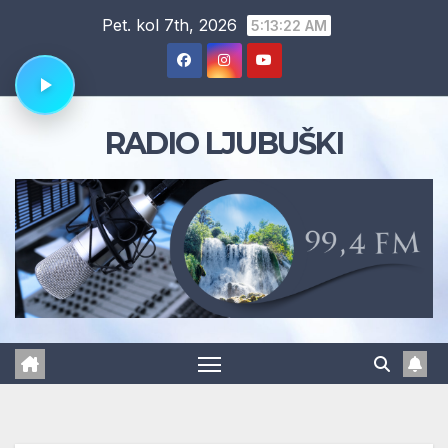
Skip
Pet. kol 7th, 2026
5:13:23 AM
to
content
RADIO LJUBUŠKI