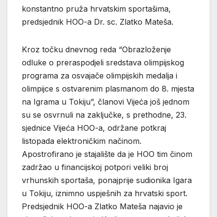
konstantno pruža hrvatskim sportašima,
predsjednik HOO-a Dr. sc. Zlatko Mateša.
Kroz točku dnevnog reda “Obrazloženje
odluke o preraspodjeli sredstava olimpijskog
programa za osvajače olimpijskih medalja i
olimpijce s ostvarenim plasmanom do 8. mjesta
na Igrama u Tokiju”, članovi Vijeća još jednom
su se osvrnuli na zaključke, s prethodne, 23.
sjednice Vijeća HOO-a, održane potkraj
listopada elektroničkim načinom.
Apostrofirano je stajalište da je HOO tim činom
zadržao u financijskoj potpori veliki broj
vrhunskih sportaša, ponajprije sudionika Igara
u Tokiju, iznimno uspješnih za hrvatski sport.
Predsjednik HOO-a Zlatko Mateša najavio je