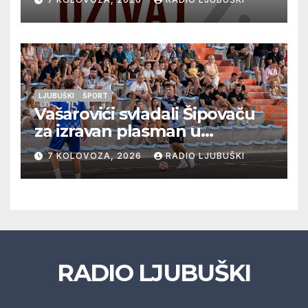
glazbu
LJUBUŠKI
ŠPORT
Vašarovići svladali Šipovaču
za izravan plasman u
četvrtfinale, Grab izborio
7 KOLOVOZA, 2026
RADIO LJUBUŠKI
prolazak dalje, Klobuk ispao,
večeras počinje četvrtfinale
juniora
RADIO LJUBUŠKI