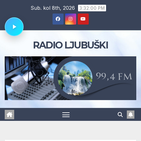
Skip
Sub. kol 8th, 2026
3:32:01 PM
to
content
RADIO LJUBUŠKI