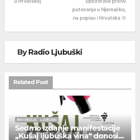
u Hrvatskoj
upozorava protiv
objava
putovanja u Njemačku,
na popisu i Hrvatska
By
Radio Ljubuški
Related Post
BIH I REGIJA
LJUBUŠKI
Sedmo izdanje manifestacije
„Kušaj ljubuška vina“ donosi