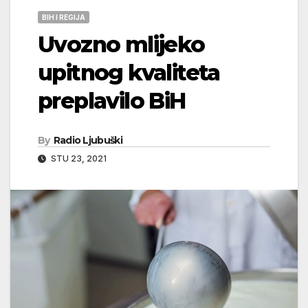
BIH I REGIJA
Uvozno mlijeko
upitnog kvaliteta
preplavilo BiH
By
Radio Ljubuški
STU 23, 2021