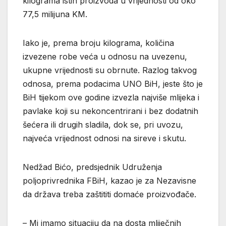
kilograma istih proizvoda u vrijednosti od oko
77,5 milijuna KM.
Iako je, prema broju kilograma, količina
izvezene robe veća u odnosu na uvezenu,
ukupne vrijednosti su obrnute. Razlog takvog
odnosa, prema podacima UNO BiH, jeste što je
BiH tijekom ove godine izvezla najviše mlijeka i
pavlake koji su nekoncentrirani i bez dodatnih
šećera ili drugih sladila, dok se, pri uvozu,
najveća vrijednost odnosi na sireve i skutu.
Nedžad Bićo, predsjednik Udruženja
poljoprivrednika FBiH, kazao je za Nezavisne
da država treba zaštititi domaće proizvođače.
– Mi imamo situaciju da na dosta mliječnih