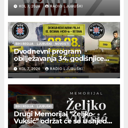
vrhunska vina, gastronomiju i
KOL 7, 2026
RADIO LJUBUŠKI
glazbu
BIH I REGIJA
LJUBUŠKI
NOVOSTI
Dvodnevni program
obilježavanja 34. godišnjice
pogibije generala Blaža
KOL 7, 2026
RADIO LJUBUŠKI
Kraljevića i osmorice
pripadnika HOS-a
BIH I REGIJA
LJUBUŠKI
Drugi Memorijal “Željko
Vukšić” održat će se u srijedu