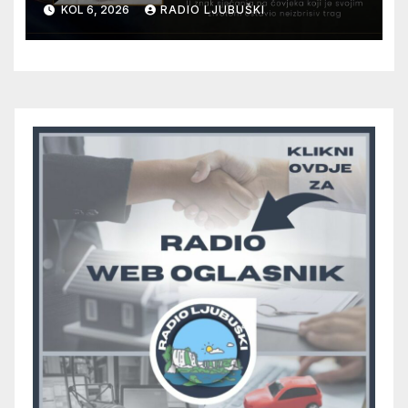
12. kolovoza u Otoku
KOL 6, 2026
RADIO LJUBUŠKI