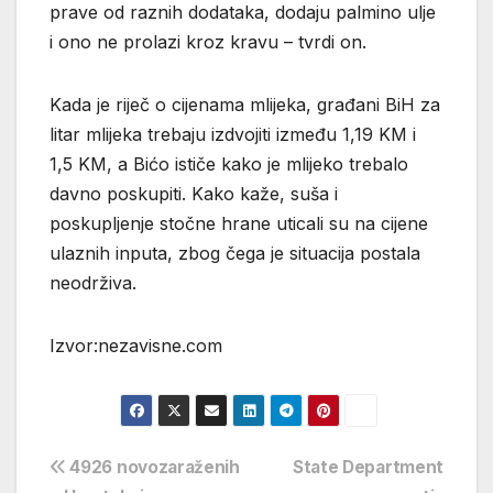
prave od raznih dodataka, dodaju palmino ulje
i ono ne prolazi kroz kravu – tvrdi on.
Kada je riječ o cijenama mlijeka, građani BiH za
litar mlijeka trebaju izdvojiti između 1,19 KM i
1,5 KM, a Bićo ističe kako je mlijeko trebalo
davno poskupiti. Kako kaže, suša i
poskupljenje stočne hrane uticali su na cijene
ulaznih inputa, zbog čega je situacija postala
neodrživa.
Izvor:nezavisne.com
Navigacija
4926 novozaraženih
State Department