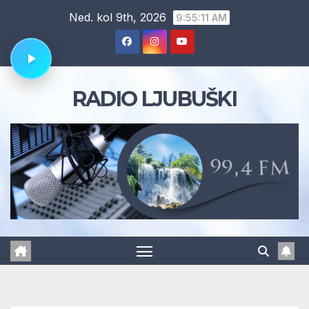
Skip
Ned. kol 9th, 2026
9:55:11 AM
to
content
RADIO LJUBUŠKI