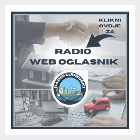
pobjedom protiv Crvenog
Grma “vratio u igru”