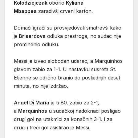
Kolodziejczak
oborio
Kyliana
Mbappea
zaradivši crveni karton.
Domaći igrači su prosvjedovali smatravši kako
je
Brisardova
odluka prestroga, no sudac nije
prominenio odluku.
Messi je izveo slobodan udarac, a Marquinhos
glavom zabio za 1-1. U nastavku susreta St.
Etienne se odlično branio do posljednjih deset
minuta, no nije izdržao.
Angel Di María
je u 80. zabio za 2-1,
a
Marquinhos
u sudačkoj nadoknadi postigao
drugi gol na utakmici za konačnih 3-1. I za
drugi i treći gol asistirao je Messi.