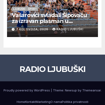
LJUBUŠKI
ŠPORT
Vašarovići svladali Šipovaču
za izravan plasman u
četvrtfinale, Grab izborio
7 KOLOVOZA, 2026
RADIO LJUBUŠKI
prolazak dalje, Klobuk ispao,
večeras počinje četvrtfinale
juniora
RADIO LJUBUŠKI
Proudly powered by WordPress
|
Theme: Newsup by
Themeansar
.
Home
Kontakt
Marketing
O nama
Politika privatnosti