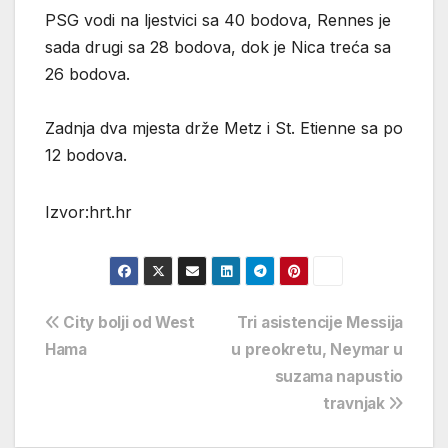
PSG vodi na ljestvici sa 40 bodova, Rennes je
sada drugi sa 28 bodova, dok je Nica treća sa
26 bodova.
Zadnja dva mjesta drže Metz i St. Etienne sa po
12 bodova.
Izvor:hrt.hr
Navigacija
City bolji od West
Tri asistencije Messija
Hama
u preokretu, Neymar u
objava
suzama napustio
travnjak