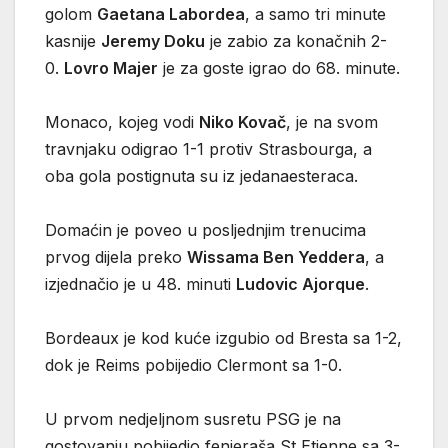
golom
Gaetana Labordea
, a samo tri minute
kasnije
Jeremy Doku
je zabio za konačnih 2-
0.
Lovro Majer
je za goste igrao do 68. minute.
Monaco, kojeg vodi
Niko Kovač
, je na svom
travnjaku odigrao 1-1 protiv Strasbourga, a
oba gola postignuta su iz jedanaesteraca.
Domaćin je poveo u posljednjim trenucima
prvog dijela preko
Wissama Ben Yeddera
, a
izjednačio je u 48. minuti
Ludovic Ajorque
.
Bordeaux je kod kuće izgubio od Bresta sa 1-2,
dok je Reims pobijedio Clermont sa 1-0.
U prvom nedjeljnom susretu PSG je na
gostovanju pobijedio fenjeraša St Etienne sa 3-