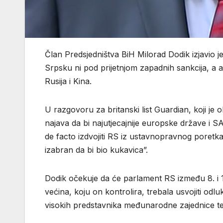
Član Predsjedništva BiH Milorad Dodik izjavio j
Srpsku ni pod prijetnjom zapadnih sankcija, a 
Rusija i Kina.
U razgovoru za britanski list Guardian, koji je
najava da bi najutjecajnije europske države i SAD
de facto izdvojiti RS iz ustavnopravnog poretka 
izabran da bi bio kukavica”.
Dodik očekuje da će parlament RS između 8. i 1
većina, koju on kontrolira, trebala usvojiti o
visokih predstavnika međunarodne zajednice te 