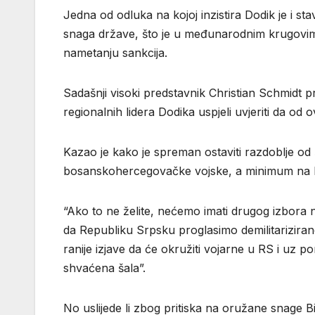
Jedna od odluka na kojoj inzistira Dodik je i s
snaga države, što je u međunarodnim krugovima
nametanju sankcija.
Sadašnji visoki predstavnik Christian Schmidt 
regionalnih lidera Dodika uspjeli uvjeriti da od
Kazao je kako je spreman ostaviti razdoblje o
bosanskohercegovačke vojske, a minimum na koj
“Ako to ne želite, nećemo imati drugog izbora 
da Republiku Srpsku proglasimo demilitariziran
ranije izjave da će okružiti vojarne u RS i uz po
shvaćena šala”.
No uslijede li zbog pritiska na oružane snage 