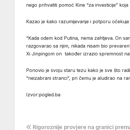
nego prihvatiti pomoć Kine “za investicije” ko
Kazao je kako razumijevanje i potporu očekuje 
“Kada odem kod Putina, nema zahtjeva. On s
razgovarao sa njim, nikada nisam bio prevaren”
Xi Jinpingom on također izrazio spremnost n
Ponovio je svoju staru tezu kako je sve što rad
“neizabrani stranci”, pri čemu je aludirao na r
Izvor:pogled.ba
Navigacija
Rigoroznije provjere na granici prem