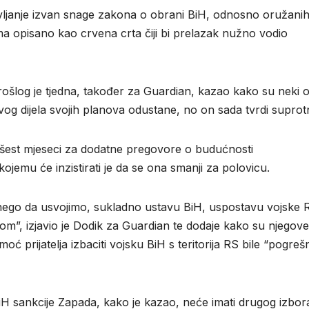
tavljanje izvan snage zakona o obrani BiH, odnosno oružani
 opisano kao crvena crta čiji bi prelazak nužno vodio
prošlog je tjedna, također za Guardian, kazao kako su neki 
 ovog dijela svojih planova odustane, no on sada tvrdi suprot
d šest mjeseci za dodatne pregovore o budućnosti
emu će inzistirati je da se ona smanji za polovicu.
nego da usvojimo, sukladno ustavu BiH, uspostavu vojske RS
om”, izjavio je Dodik za Guardian te dodaje kako su njegove
moć prijatelja izbaciti vojsku BiH s teritorija RS bile “pogreš
BiH sankcije Zapada, kako je kazao, neće imati drugog izbor