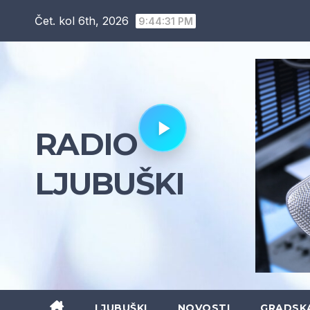
Skip
Čet. kol 6th, 2026
9:44:32 PM
to
content
RADIO
LJUBUŠKI
LJUBUŠKI
NOVOSTI
GRADSK