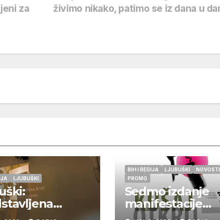
jeni za
živimo nikako, patimo se iz dana u d
BIH I REGIJA
LJUBUŠKI
NOVOSTI
IJA
LJUBUŠKI
PROMO
uški:
Sedmo izdanje
stavljena
manifestacije
a „Sin – Priča o
„Kušaj ljubuška