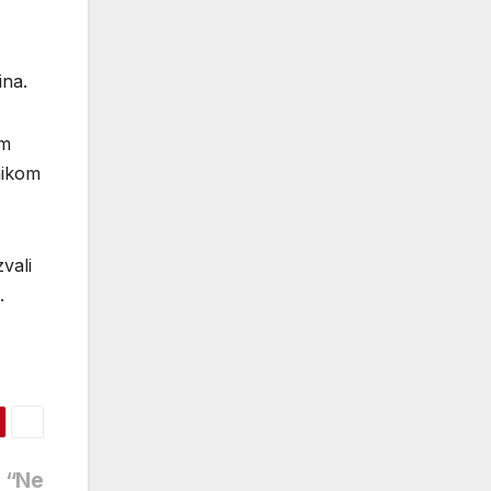
ina.
am
nikom
vali
.
: “Ne