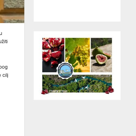
u
žiti
zbog
cilj