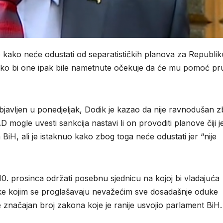
e kako neće odustati od separatističkih planova za Republik
ako bi one ipak bile nametnute očekuje da će mu pomoć pru
 objavljen u ponedjeljak, Dodik je kazao da nije ravnodušan 
 mogle uvesti sankcija nastavi li on provoditi planove čiji je 
BiH, ali je istaknuo kako zbog toga neće odustati jer “nije
0. prosinca održati posebnu sjednicu na kojoj bi vladajuća
dluke kojim se proglašavaju nevažećim sve dosadašnje oduke
značajan broj zakona koje je ranije usvojio parlament BiH.