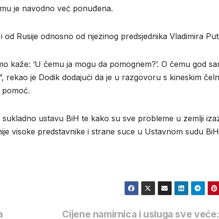
ja mu je navodno već ponuđena.
i od Rusije odnosno od njezinog predsjednika Vladimira Put
amo kaže: ‘U čemu ja mogu da pomognem?’. O čemu god s
, rekao je Dodik dodajući da je u razgovoru s kineskim čel
a pomoć.
i sukladno ustavu BiH te kako su sve probleme u zemlji izaz
anije visoke predstavnike i strane suce u Ustavnom sudu BiH
a
Cijene namirnica i usluga sve veće