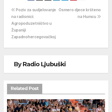
Navigacija
Poziv za sudjelovanje
Osmero djece kršteno
na radionici:
na Humcu
objava
Agropoduzetništvo u
Županiji
Zapadnohercegovačkoj
By
Radio Ljubuški
Related Post