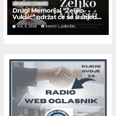
BIH I REGIJA
LJUBUŠKI
Drugi Memorijal “Željko
Vukšić” održat će se u srijedu
12. kolovoza u Otoku
KOL 6, 2026
RADIO LJUBUŠKI