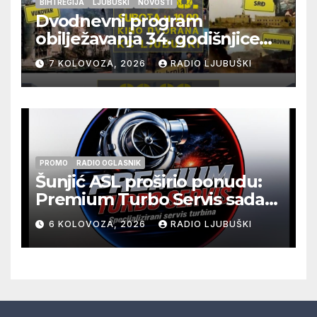
BIH I REGIJA
LJUBUŠKI
NOVOSTI
Dvodnevni program
obilježavanja 34. godišnjice
pogibije generala Blaža
7 KOLOVOZA, 2026
RADIO LJUBUŠKI
Kraljevića i osmorice
pripadnika HOS-a
PROMO
RADIO OGLASNIK
Šunjić ASL proširio ponudu:
Premium Turbo Servis sada
na jednoj adresi u Ljubuškom
6 KOLOVOZA, 2026
RADIO LJUBUŠKI