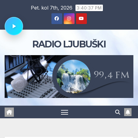
Skip
Pet. kol 7th, 2026
3:40:38 PM
to
content
RADIO LJUBUŠKI