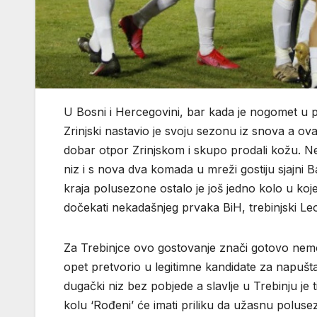
U Bosni i Hercegovini, bar kada je nogomet u p
Zrinjski nastavio je svoju sezonu iz snova a ovaj
dobar otpor Zrinjskom i skupo prodali kožu. Ner
niz i s nova dva komada u mreži gostiju sjajni B
kraja polusezone ostalo je još jedno kolo u k
dočekati nekadašnjeg prvaka BiH, trebinjski Leo
Za Trebinjce ovo gostovanje znači gotovo nemog
opet pretvorio u legitimne kandidate za napušt
dugački niz bez pobjede a slavlje u Trebinju je
kolu ‘Rođeni’ će imati priliku da užasnu poluse