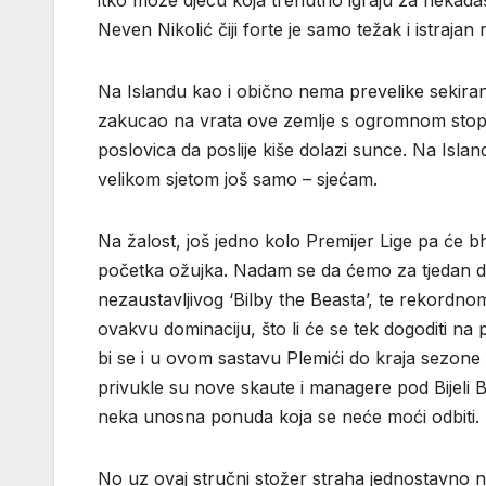
itko može djecu koja trenutno igraju za nekada
Neven Nikolić čiji forte je samo težak i istrajan 
Na Islandu kao i obično nema prevelike sekiran
zakucao na vrata ove zemlje s ogromnom stopom
poslovica da poslije kiše dolazi sunce. Na Island
velikom sjetom još samo – sjećam.
Na žalost, još jedno kolo Premijer Lige pa će b
početka ožujka. Nadam se da ćemo za tjedan da
nezaustavljivog ‘Bilby the Beasta’, te rekordn
ovakvu dominaciju, što li će se tek dogoditi na 
bi se i u ovom sastavu Plemići do kraja sezone 
privukle su nove skaute i managere pod Bijeli Br
neka unosna ponuda koja se neće moći odbiti.
No uz ovaj stručni stožer straha jednostavno ne