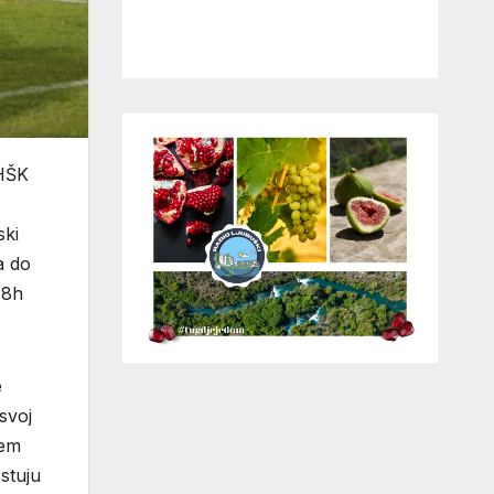
 HŠK
ski
a do
18h
e
svoj
ćem
stuju