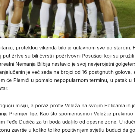
itanju, proteklog vikenda bilo je uglavnom sve po starom.
 put žrtve su bili čvrsti i požrtvovni Posušaci koji su pružili
ealni Nemanja Bilbija nastavio je svoj nevjerojatni golgeter
anjalučanin je već sada na brojci od 16 postignutih golova, 
ojem će Plemići u pomalo nepopularnom terminu, u petak u 
tar.
uću misiju, a poraz protiv Veleža na svojim Policama ih j
anje Premijer lige. Kao što spomenusmo i Velež je prekinuo 
 tim Feđe Dudića za tri boda udaljilo od opasne zone. U idu
zonu završe u koliko toliko pozitivnijem svjetlu budući da go