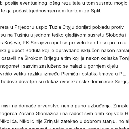
e bi poslije eventualnog lošeg rezultata u tom susretu moglo
e ga počastiti jednosmjernom kartom za Split.
ta u Prijedoru uspio Tuzla Cityju donijeti pobjedu protiv
k su na Tušnju u jednom teško gledljivom susretu Sloboda i
im s Koševa, FK Sarajevo opet se provelo kao boso po trnju,
velika glupost Bodula koji je opravdano isključen nakon šama
stavili na Širokom Brijegu a tim koji je nakon odlaska Toni
 nogomet i sasvim zasluženo se nalazi u gornjem dijelu
vrdilo veliku razliku između Plemića i ostatka timova u PL.
 45 bodova dovoljan su dokaz ovosezonske dominacije Sergej
misli na domaće prvenstvo nema puno uzbuđenja. Zrinjski 
ogorca Zorana Glomazića i na radost svih onih koji vole 
kolića. Nikolić nije Zrinjski zatekao u dobrom stanju, no 