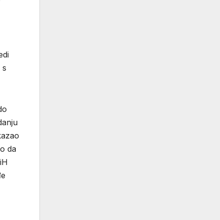
o
edi
 s
do
danju
okazao
mo da
BiH
đe