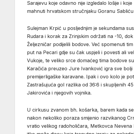
Sarajevu koje odavno nije izgledalo lošije i koj
mahnuti hrvatskom stručnjaku Goranu Sabliću t
Sulejman Krpić u posljednjim je sekundama susre
Rudara i korak za Zrinjskim održati na -10, do
Željezničar podijelili bodove. Već spomenuti t
put na Pecari gdje su čak uspjeli i povesti ali 
Vukoje, te veliko srce domaćeg tima bodove su o
Karačića preuzeo Jure Ivanković igra sve bolji
premijerligaške karavane. Ipak i ovo kolo je pot
Zastrašujuća gol razlika od 36:6 i skupljenih
Jakirovića i njegovih vojnika.
U cirkusu zvanom bh. košarka, barem kada se 
nakon nekoliko poraza smijenio razvikanog Crn
vratio velikog radoholičara, Metkovca Nevena Ni