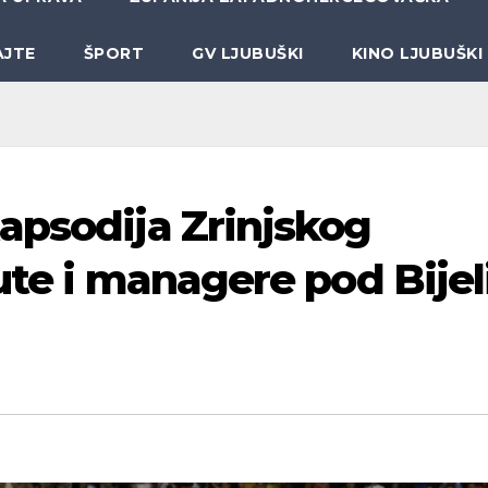
AJTE
ŠPORT
GV LJUBUŠKI
KINO LJUBUŠKI
apsodija Zrinjskog
ute i managere pod Bijel