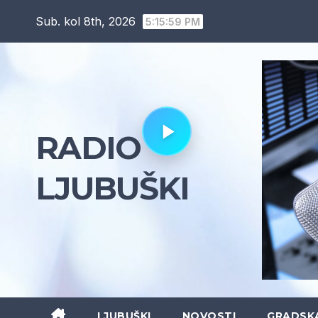
Skip
Sub. kol 8th, 2026
5:16:01 PM
to
content
RADIO
LJUBUŠKI
LJUBUŠKI
NOVOSTI
GRADSK