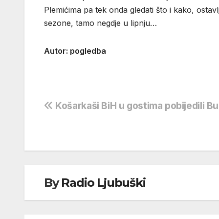
Plemićima pa tek onda gledati što i kako, ostavl
sezone, tamo negdje u lipnju…
Autor: pogledba
Navigacija
Košarkaši BiH u gostima pobijedili B
objava
By
Radio Ljubuški