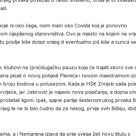
šnjeg prvaka povezati u nešto smisleno, onda je to svakak
rad.
cije ni oko čega, osim malo oko Covida koji je ponovno
 cijepljenog stanovništva. Ovo je mjesto na kojem ne vrij
u poslije kiše dolazi snijeg ili eventualno još kiše a sunca se
h. klubovi na (pre)dugačku pauzu koja će trajati skoro sve 
na pisati o novoj pobjedi Plemića i novom maestralnom iz
om broju bodova u polusezoni. Kada je HŠK Zrinjski sada p
proljeće, jer Jakirović je najavio nova pojačanja, a dojma s
prošetali ligom. Ipak, sjajne partije šesterostrukog prvaka 
ijeg te ne bi bilo čudno da za nekog, prvije svih Bilbiju, do
ma, a i Nemanjina izjava da prije svega želi novu titulu s