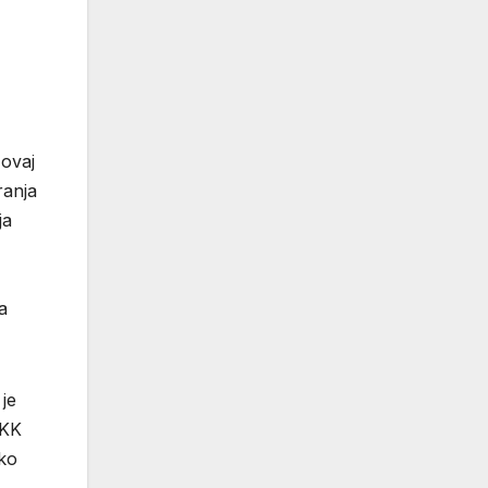
 ovaj
ranja
ja
a
je
HKK
ako