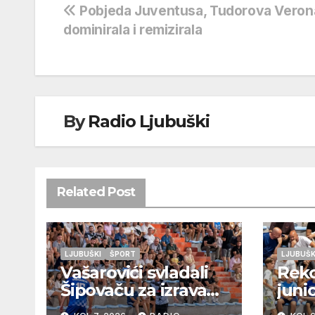
Navigacija
Pobjeda Juventusa, Tudorova Veron
dominirala i remizirala
objava
By
Radio Ljubuški
Related Post
LJUBUŠKI
ŠPORT
LJUBUŠK
Vašarovići svladali
Rek
Šipovaču za izravan
juni
plasman u
Otok