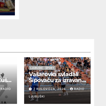
o
ori
 a
v
LJUBUŠKI
ŠPORT
Vašarovići svladali
Kušaj
Šipovaču za izravan
plasman u
RADIO
7 KOLOVOZA, 2026
RADIO
a
četvrtfinale, Grab
ju i
izborio prolazak
LJUBUŠKI
dalje, Klobuk ispao,