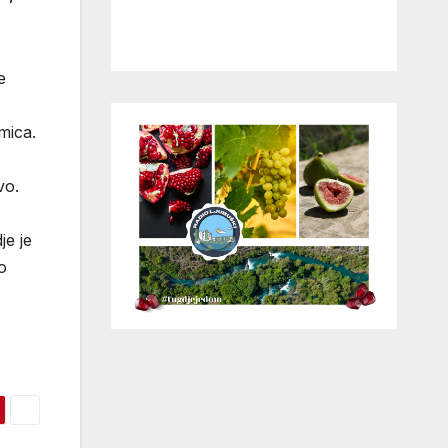
e
mica.
vo.
je je
o