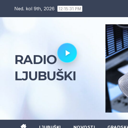
Skip
Ned. kol 9th, 2026
12:15:32 PM
to
content
RADIO
LJUBUŠKI
LJUBUŠKI
NOVOSTI
GRADSK