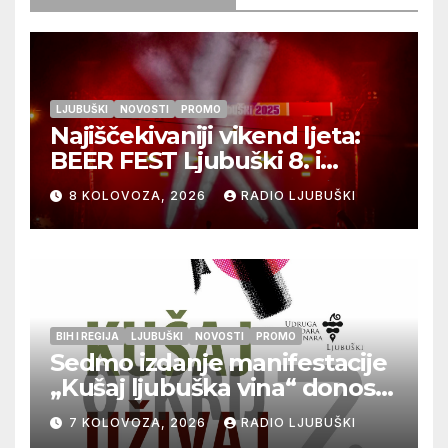
LJUBUŠKI
NOVOSTI
PROMO
Najiščekivaniji vikend ljeta:
BEER FEST Ljubuški 8. i
9.kolovoza
8 KOLOVOZA, 2026
RADIO LJUBUŠKI
BIH I REGIJA
LJUBUŠKI
NOVOSTI
PROMO
Sedmo izdanje manifestacije
„Kušaj ljubuška vina“ donosi
vrhunska vina, gastronomiju i
7 KOLOVOZA, 2026
RADIO LJUBUŠKI
glazbu