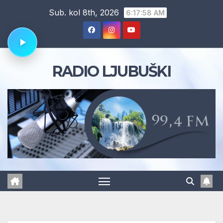
Skip
Sub. kol 8th, 2026
6:17:58 AM
to
content
RADIO LJUBUŠKI