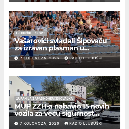
LJUBUŠKI
ŠPORT
Vašarovići svladali Šipovaču
za izravan plasman u
četvrtfinale, Grab izborio
7 KOLOVOZA, 2026
RADIO LJUBUŠKI
prolazak dalje, Klobuk ispao,
večeras počinje četvrtfinale
juniora
ŽUPANIJA ZAPADNOHERCEGOVAČKA
MUP ŽZH-a nabavio 15 novih
vozila za veću sigurnost
građana i učinkovitiji rad
7 KOLOVOZA, 2026
RADIO LJUBUŠKI
policije