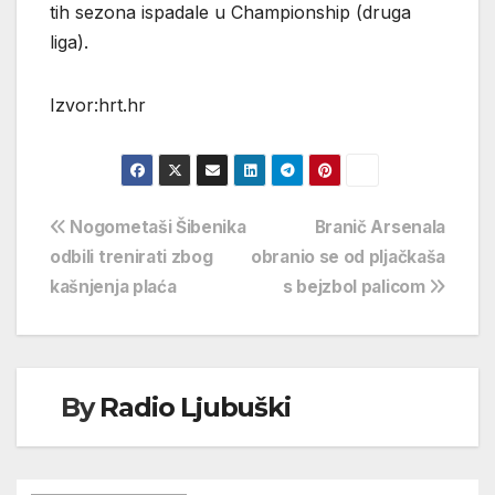
tih sezona ispadale u Championship (druga
liga).
Izvor:hrt.hr
Navigacija
Nogometaši Šibenika
Branič Arsenala
odbili trenirati zbog
obranio se od pljačkaša
objava
kašnjenja plaća
s bejzbol palicom
By
Radio Ljubuški