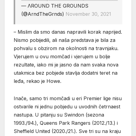
— ΛROUND THE GROUNDS
(@ArndTheGrnds)
November 30, 2021
– Mislim da smo danas napravili korak naprijed.
Nismo pobijedili, ali naša predstava je bila za
pohvalu s obzirom na okolnosti na travnjaku.
Vjerujem u ovu momčad i vjerujem u bolje
rezultate, iako mi je jasno da nam svaka nova
utakmica bez pobjede stavlja dodatni teret na
leđa, rekao je Howe.
Inače, samo tri momčadi u eri Premier lige nisu
ostvarile ni jednu pobjedu u uvodnih četrnaest
nastupa. U pitanju su Swindon (sezona
1993./94.), Queens Park Rangers (2012./13.) i
Sheffield United (2020./21.). Sve tri su na kraju