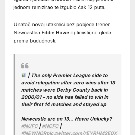
jednom remizirao te izgubio čak 12 puta.
Unatoč novoj utakmici bez pobjede trener
Newcastlea
Eddie Howe
optimistično gleda
prema budućnosti.
| The only Premier League side to
avoid relegation after zero wins after 13
matches were Derby County back in
2000/01 – no side has failed to win in
their first 14 matches and stayed up
Newcastle are on 13… Howe Unlucky?
#NUFC
|
#NCFC
|
#NEWNOR
pic.twitter.com/rEYRHM2E0X