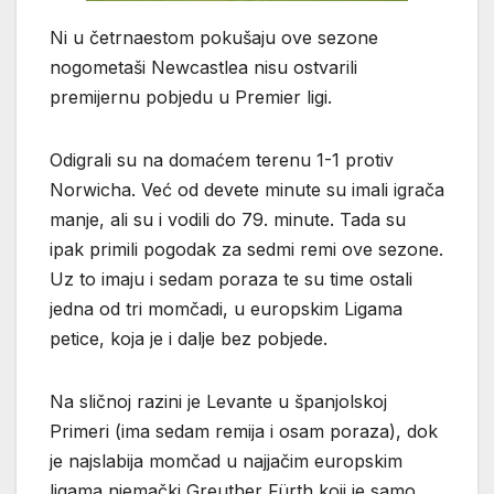
Ni u četrnaestom pokušaju ove sezone
nogometaši Newcastlea nisu ostvarili
premijernu pobjedu u Premier ligi.
Odigrali su na domaćem terenu 1-1 protiv
Norwicha. Već od devete minute su imali igrača
manje, ali su i vodili do 79. minute. Tada su
ipak primili pogodak za sedmi remi ove sezone.
Uz to imaju i sedam poraza te su time ostali
jedna od tri momčadi, u europskim Ligama
petice, koja je i dalje bez pobjede.
Na sličnoj razini je Levante u španjolskoj
Primeri (ima sedam remija i osam poraza), dok
je najslabija momčad u najjačim europskim
ligama njemački Greuther Fürth koji je samo