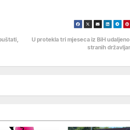
uštati,
U protekla tri mjeseca iz BiH udaljen
stranih državlj