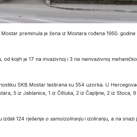
ce Mostar preminula je žena iz Mostara rođena 1950. godine
, od kojih je 17 na invazivnoj i 3 na neinvazivnoj mehaničko
agnostiku SKB Mostar testirana su 554 uzorka. U Hercegov
ara, 5 iz Jablanice, 1 iz Čitluka, 2 iz Čapljine, 2 iz Stoca, 9 
u izdali 124 rješenja
o samoizoliranju
i izoliranju, a na snazi 