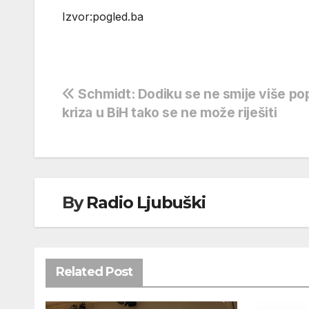
Izvor:pogled.ba
Navigacija
Schmidt: Dodiku se ne smije više pop
kriza u BiH tako se ne može riješiti
objava
By
Radio Ljubuški
Related Post