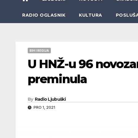
RADIO OGLASNIK
KULTURA
POSLUŠ
BIH I REGIJA
U HNŽ-u 96 novozar
preminula
By
Radio Ljubuški
PRO 1, 2021