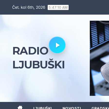
Skip
Čet. kol 6th, 2026
5:47:11 AM
to
content
RADIO
LJUBUŠKI
LJUBUŠKI
NOVOSTI
GRADSK