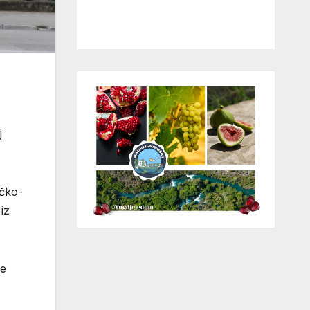
j
ačko-
iz
je