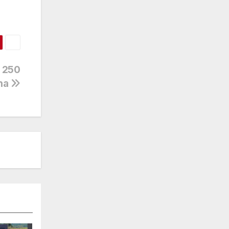
o 250
ana