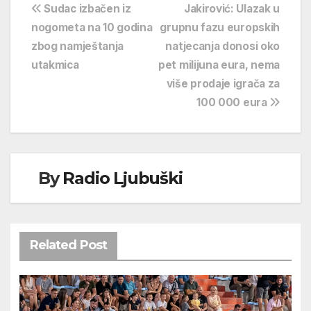
Navigacija
Sudac izbačen iz
Jakirović: Ulazak u
nogometa na 10 godina
grupnu fazu europskih
objava
zbog namještanja
natjecanja donosi oko
utakmica
pet milijuna eura, nema
više prodaje igrača za
100 000 eura
By
Radio Ljubuški
Related Post