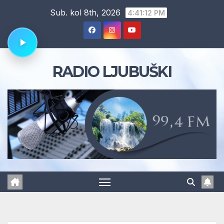
Skip
Sub. kol 8th, 2026
4:41:13 PM
to
content
RADIO LJUBUŠKI