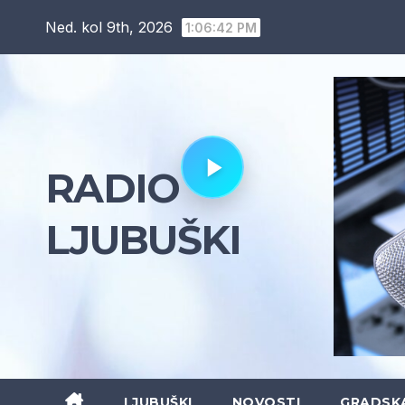
Skip
Ned. kol 9th, 2026
1:06:44 PM
to
content
RADIO
LJUBUŠKI
LJUBUŠKI
NOVOSTI
GRADSK