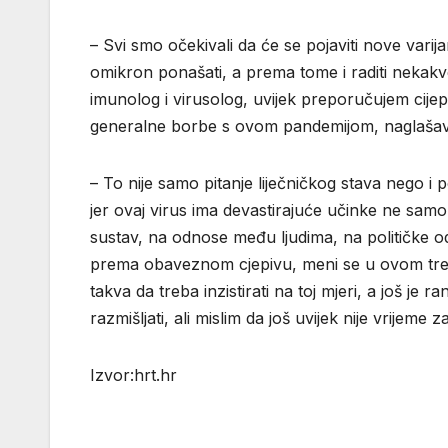
– Svi smo očekivali da će se pojaviti nove vari
omikron ponašati, a prema tome i raditi nekakve
imunolog i virusolog, uvijek preporučujem cijeplje
generalne borbe s ovom pandemijom, naglašava 
– To nije samo pitanje liječničkog stava nego i p
jer ovaj virus ima devastirajuće učinke ne samo
sustav, na odnose među ljudima, na političke odn
prema obaveznom cjepivu, meni se u ovom trenut
takva da treba inzistirati na toj mjeri, a još j
razmišljati, ali mislim da još uvijek nije vrijeme
Izvor:hrt.hr