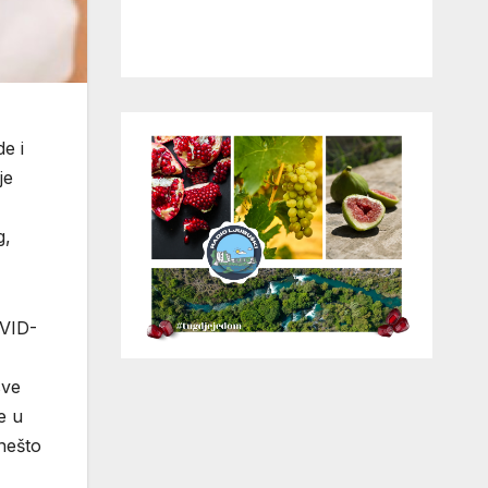
e i
je
g,
OVID-
sve
e u
 nešto