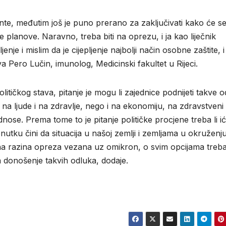
jante, međutim još je puno prerano za zaključivati kako će s
 planove. Naravno, treba biti na oprezu, i ja kao liječnik
nje i mislim da je cijepljenje najbolji način osobne zaštite, i
Pero Lučin, imunolog, Medicinski fakultet u Rijeci.
olitičkog stava, pitanje je mogu li zajednice podnijeti takve 
 na ljude i na zdravlje, nego i na ekonomiju, na zdravstveni
ose. Prema tome to je pitanje političke procjene treba li ić
ku čini da situacija u našoj zemlji i zemljama u okruženju
e rana razina opreza vezana uz omikron, o svim opcijama treb
 za donošenje takvih odluka, dodaje.