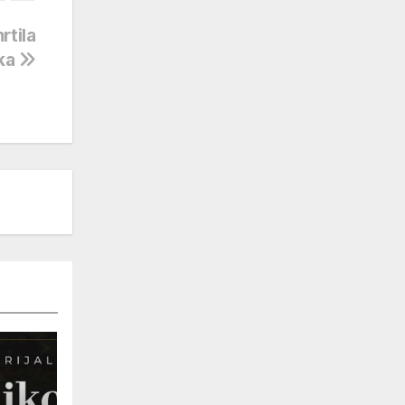
rtila
ka