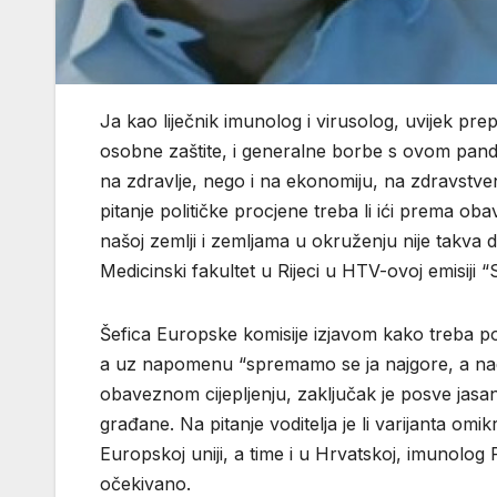
Ja kao liječnik imunolog i virusolog, uvijek prepo
osobne zaštite, i generalne borbe s ovom pande
na zdravlje, nego i na ekonomiju, na zdravstve
pitanje političke procjene treba li ići prema ob
našoj zemlji i zemljama u okruženju nije takva da 
Medicinski fakultet u Rijeci u HTV-ovoj emisiji “
Šefica Europske komisije izjavom kako treba po
a uz napomenu “spremamo se ja najgore, a na
obaveznom cijepljenju, zaključak je posve jasan
građane. Na pitanje voditelja je li varijanta om
Europskoj uniji, a time i u Hrvatskoj, imunolog
očekivano.