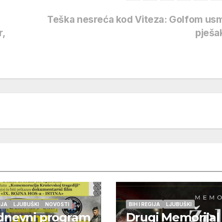
Teška nesreća kod Viteza: Golfom usm
r,
pješa
IJA
LJUBUŠKI
NOVOSTI
BIH I REGIJA
LJUBUŠKI
dnevni program
Drugi Memorijal