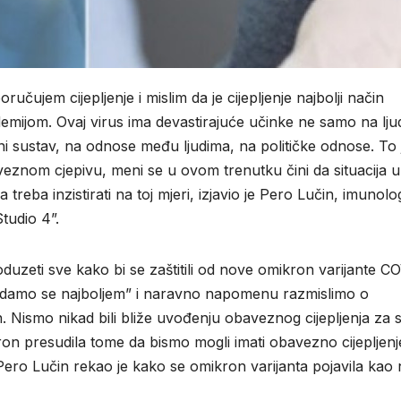
ručujem cijepljenje i mislim da je cijepljenje najbolji način
mijom. Ovaj virus ima devastirajuće učinke ne samo na ljud
ni sustav, na odnose među ljudima, na političke odnose. To 
aveznom cjepivu, meni se u ovom trenutku čini da situacija u
treba inzistirati na toj mjeri, izjavio je Pero Lučin, imunolo
Studio 4”.
duzeti sve kako bi se zaštitili od nove omikron varijante C
damo se najboljem” i naravno napomenu razmislimo o
. Nismo nikad bili bliže uvođenju obaveznog cijepljenja za 
ikron presudila tome da bismo mogli imati obavezno cijepljenj
 Pero Lučin rekao je kako se omikron varijanta pojavila kao