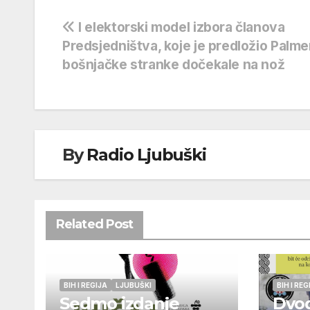
Navigacija
I elektorski model izbora članova
Predsjedništva, koje je predložio Palme
objava
bošnjačke stranke dočekale na nož
By
Radio Ljubuški
Related Post
BIH I REGIJA
LJUBUŠKI
BIH I REG
Sedmo izdanje
Dvo