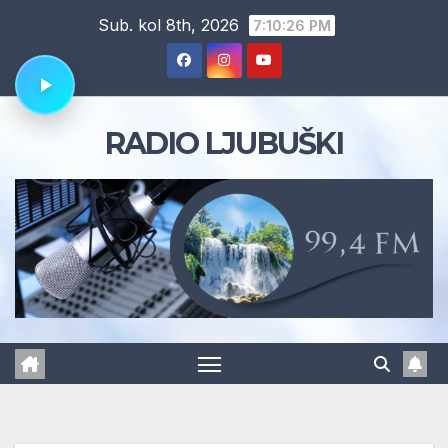
Skip
Sub. kol 8th, 2026
7:10:27 PM
to
content
RADIO LJUBUŠKI