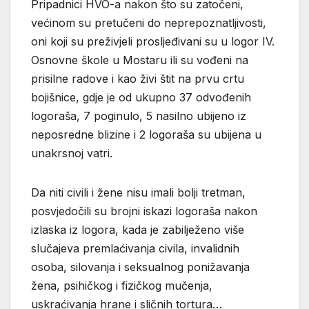
Pripadnici HVO-a nakon što su zatočeni,
većinom su pretučeni do neprepoznatljivosti,
oni koji su preživjeli prosljeđivani su u logor IV.
Osnovne škole u Mostaru ili su vođeni na
prisilne radove i kao živi štit na prvu crtu
bojišnice, gdje je od ukupno 37 odvođenih
logoraša, 7 poginulo, 5 nasilno ubijeno iz
neposredne blizine i 2 logoraša su ubijena u
unakrsnoj vatri.
Da niti civili i žene nisu imali bolji tretman,
posvjedočili su brojni iskazi logoraša nakon
izlaska iz logora, kada je zabilježeno više
slučajeva premlaćivanja civila, invalidnih
osoba, silovanja i seksualnog ponižavanja
žena, psihičkog i fizičkog mučenja,
uskraćivanja hrane i sličnih tortura…