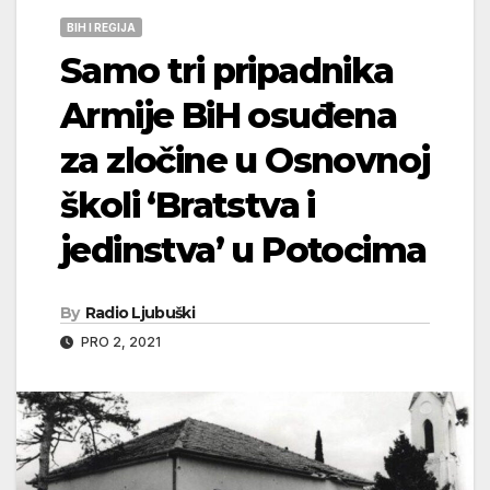
BIH I REGIJA
Samo tri pripadnika
Armije BiH osuđena
za zločine u Osnovnoj
školi ‘Bratstva i
jedinstva’ u Potocima
By
Radio Ljubuški
PRO 2, 2021