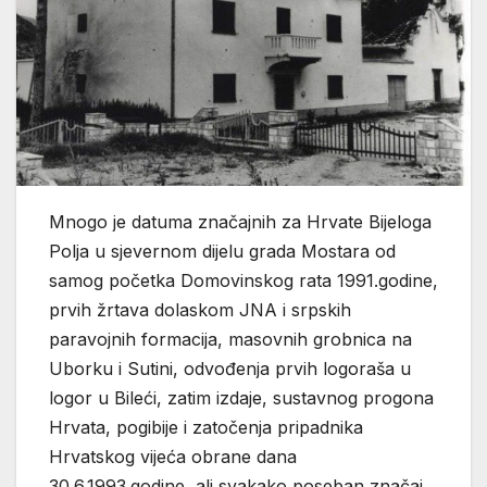
Mnogo je datuma značajnih za Hrvate Bijeloga
Polja u sjevernom dijelu grada Mostara od
samog početka Domovinskog rata 1991.godine,
prvih žrtava dolaskom JNA i srpskih
paravojnih formacija, masovnih grobnica na
Uborku i Sutini, odvođenja prvih logoraša u
logor u Bileći, zatim izdaje, sustavnog progona
Hrvata, pogibije i zatočenja pripadnika
Hrvatskog vijeća obrane dana
30.6.1993.godine, ali svakako poseban značaj