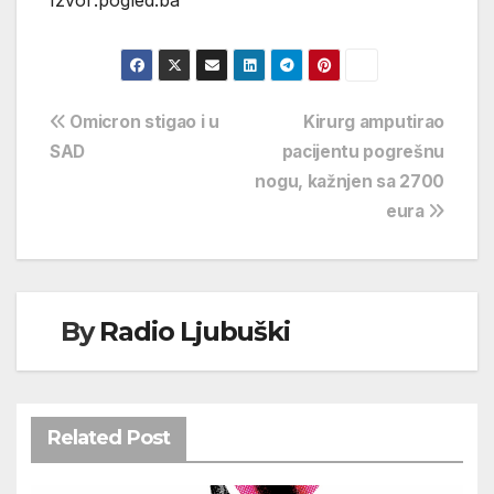
Navigacija
Omicron stigao i u
Kirurg amputirao
SAD
pacijentu pogrešnu
objava
nogu, kažnjen sa 2700
eura
By
Radio Ljubuški
Related Post