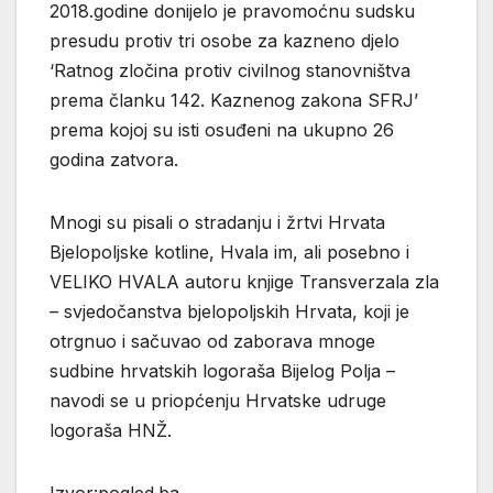
2018.godine donijelo je pravomoćnu sudsku
presudu protiv tri osobe za kazneno djelo
‘Ratnog zločina protiv civilnog stanovništva
prema članku 142. Kaznenog zakona SFRJ’
prema kojoj su isti osuđeni na ukupno 26
godina zatvora.
Mnogi su pisali o stradanju i žrtvi Hrvata
Bjelopoljske kotline, Hvala im, ali posebno i
VELIKO HVALA autoru knjige Transverzala zla
– svjedočanstva bjelopoljskih Hrvata, koji je
otrgnuo i sačuvao od zaborava mnoge
sudbine hrvatskih logoraša Bijelog Polja –
navodi se u priopćenju Hrvatske udruge
logoraša HNŽ.
Izvor:pogled.ba