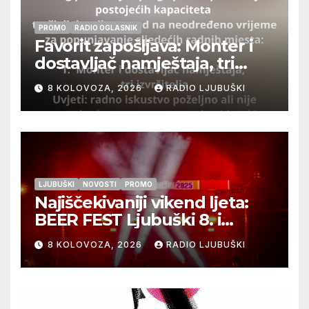
PROMO
RADIO OGLASNIK
Favorit zapošljava: Monter i
dostavljač namještaja, tri
izvršitelja
8 KOLOVOZA, 2026
RADIO LJUBUŠKI
LJUBUŠKI
NOVOSTI
PROMO
Najiščekivaniji vikend ljeta:
BEER FEST Ljubuški 8. i
9.kolovoza
8 KOLOVOZA, 2026
RADIO LJUBUŠKI