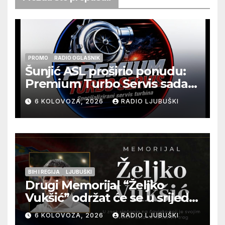
PROMO
RADIO OGLASNIK
Šunjić ASL proširio ponudu:
Premium Turbo Servis sada
na jednoj adresi u Ljubuškom
6 KOLOVOZA, 2026
RADIO LJUBUŠKI
BIH I REGIJA
LJUBUŠKI
Drugi Memorijal “Željko
Vukšić” održat će se u srijedu
12. kolovoza u Otoku
6 KOLOVOZA, 2026
RADIO LJUBUŠKI