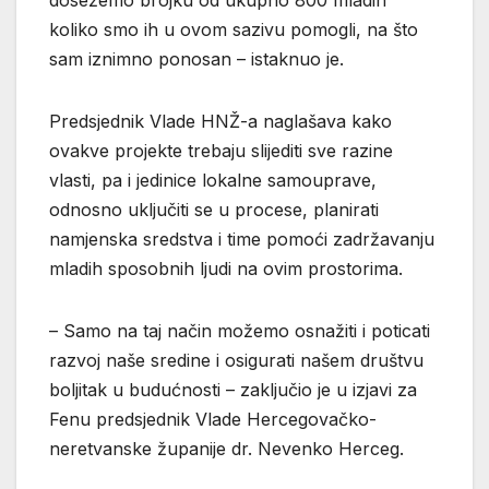
dosežemo brojku od ukupno 800 mladih
koliko smo ih u ovom sazivu pomogli, na što
sam iznimno ponosan – istaknuo je.
Predsjednik Vlade HNŽ-a naglašava kako
ovakve projekte trebaju slijediti sve razine
vlasti, pa i jedinice lokalne samouprave,
odnosno uključiti se u procese, planirati
namjenska sredstva i time pomoći zadržavanju
mladih sposobnih ljudi na ovim prostorima.
– Samo na taj način možemo osnažiti i poticati
razvoj naše sredine i osigurati našem društvu
boljitak u budućnosti – zaključio je u izjavi za
Fenu predsjednik Vlade Hercegovačko-
neretvanske županije dr. Nevenko Herceg.