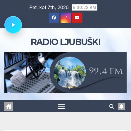
Skip
Pet. kol 7th, 2026
5:30:23 AM
to
content
RADIO LJUBUŠKI