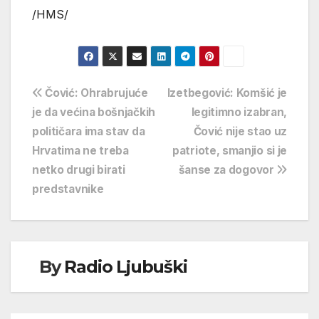
/HMS/
Navigacija
Čović: Ohrabrujuće
Izetbegović: Komšić je
je da većina bošnjačkih
legitimno izabran,
objava
političara ima stav da
Čović nije stao uz
Hrvatima ne treba
patriote, smanjio si je
netko drugi birati
šanse za dogovor
predstavnike
By
Radio Ljubuški