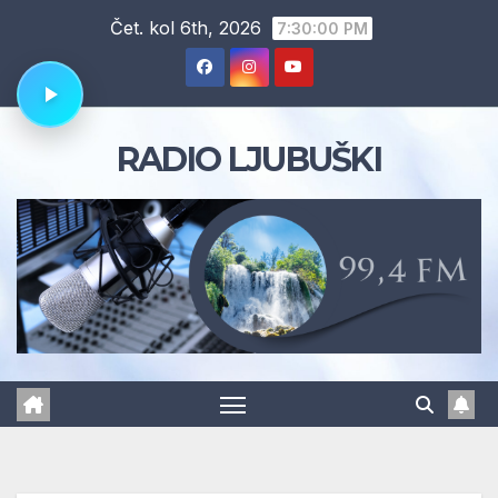
Skip
Čet. kol 6th, 2026
7:30:01 PM
to
content
RADIO LJUBUŠKI