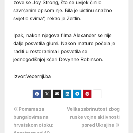
zove se Joy Strong, što se uvijek činilo
savršenim opisom nje. Bila je uistinu snažno
svijetlo svima”, rekao je Zeitlin.
Ipak, nakon njegova filma Alexander se nije
dalje posvetila glumi. Nakon mature počela je
raditi u restoranima i posvetila se
jednogodišnjoj kćeri Devynne Robinson.
Izvor:Vecernji.ba
Navigacija
Pomama za
Velika zabrinutost zbog
bungalovima na
ruske vojne aktivnosti
objava
hrvatskom otoku:
pored Ukrajine