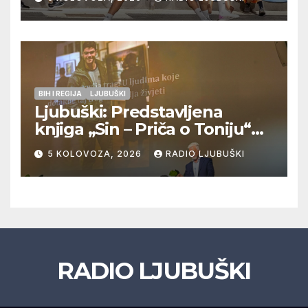
Veljaci i Cerno/Crnopod u
doigravanju, Grljevići završili
natjecanje
BIH I REGIJA
LJUBUŠKI
Ljubuški: Predstavljena
knjiga „Sin – Priča o Toniju“
dr. sc. Zdenka Hercega
5 KOLOVOZA, 2026
RADIO LJUBUŠKI
RADIO LJUBUŠKI