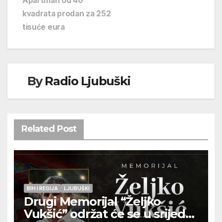
Apartman od 40
kvadrata prodan za 252
tisuće eura
By
Radio Ljubuški
Related Post
BIH I REGIJA
LJUBUŠKI
Drugi Memorijal “Željko
Vukšić” održat će se u srijedu