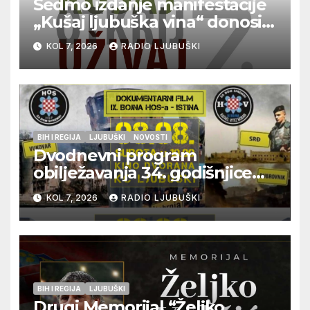
Sedmo izdanje manifestacije
„Kušaj ljubuška vina“ donosi
vrhunska vina, gastronomiju i
KOL 7, 2026
RADIO LJUBUŠKI
glazbu
BIH I REGIJA
LJUBUŠKI
NOVOSTI
Dvodnevni program
obilježavanja 34. godišnjice
pogibije generala Blaža
KOL 7, 2026
RADIO LJUBUŠKI
Kraljevića i osmorice
pripadnika HOS-a
BIH I REGIJA
LJUBUŠKI
Drugi Memorijal “Željko