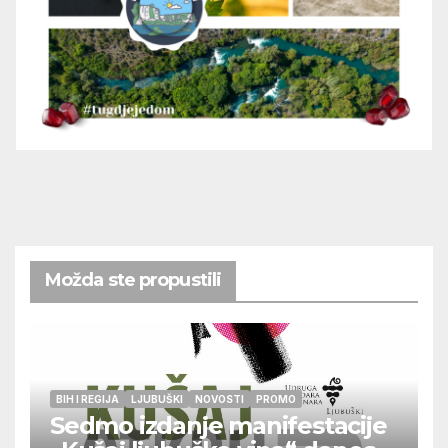
Možda ste propustili
BIH I REGIJA
LJUBUŠKI
NOVOSTI
PROMO
Sedmo izdanje manifestacije