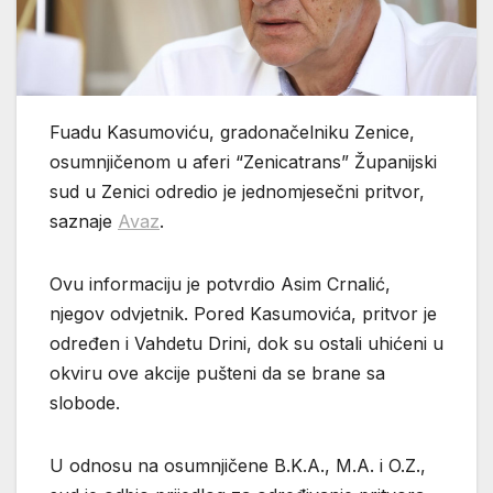
Fuadu Kasumoviću, gradonačelniku Zenice,
osumnjičenom u aferi “Zenicatrans” Županijski
sud u Zenici odredio je jednomjesečni pritvor,
saznaje
Avaz
.
Ovu informaciju je potvrdio Asim Crnalić,
njegov odvjetnik. Pored Kasumovića, pritvor je
određen i Vahdetu Drini, dok su ostali uhićeni u
okviru ove akcije pušteni da se brane sa
slobode.
U odnosu na osumnjičene B.K.A., M.A. i O.Z.,