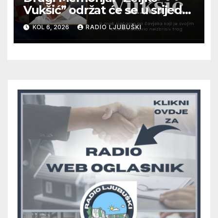
Vukšić” održat će se u srijedu
12. kolovoza u Otoku
KOL 6, 2026
RADIO LJUBUŠKI