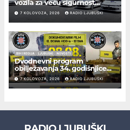
vozila za veću sigurnost
građana i učinkovitiji rad
7 KOLOVOZA, 2026
RADIO LJUBUŠKI
policije
BIH I REGIJA
LJUBUŠKI
NOVOSTI
Dvodnevni program
obilježavanja 34. godišnjice
pogibije generala Blaža
7 KOLOVOZA, 2026
RADIO LJUBUŠKI
Kraljevića i osmorice
pripadnika HOS-a
RADIO LJUBUŠKI