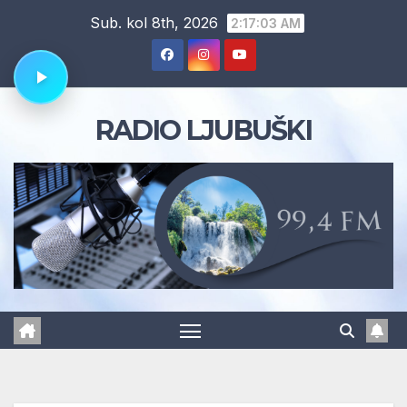
Skip
Sub. kol 8th, 2026
2:17:03 AM
to
content
RADIO LJUBUŠKI