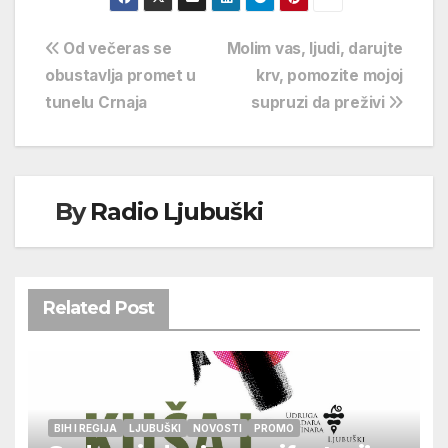
Navigacija
Od večeras se
Molim vas, ljudi, darujte
obustavlja promet u
krv, pomozite mojoj
objava
tunelu Crnaja
supruzi da preživi
By
Radio Ljubuški
Related Post
BIH I REGIJA
LJUBUŠKI
NOVOSTI
PROMO