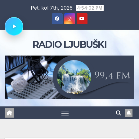
Skip
Pet. kol 7th, 2026
4:54:03 PM
to
content
RADIO LJUBUŠKI