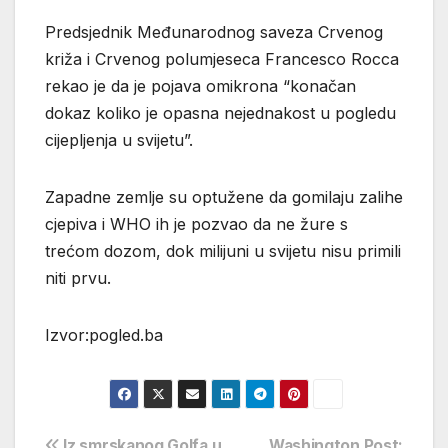
Predsjednik Međunarodnog saveza Crvenog
križa i Crvenog polumjeseca Francesco Rocca
rekao je da je pojava omikrona “konačan
dokaz koliko je opasna nejednakost u pogledu
cijepljenja u svijetu”.
Zapadne zemlje su optužene da gomilaju zalihe
cjepiva i WHO ih je pozvao da ne žure s
trećom dozom, dok milijuni u svijetu nisu primili
niti prvu.
Izvor:pogled.ba
Iz smrskanog Golfa u
Washington Post: