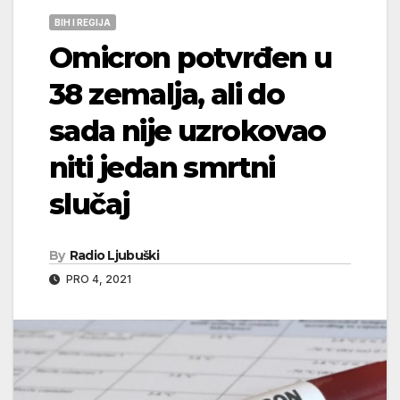
BIH I REGIJA
Omicron potvrđen u
38 zemalja, ali do
sada nije uzrokovao
niti jedan smrtni
slučaj
By
Radio Ljubuški
PRO 4, 2021