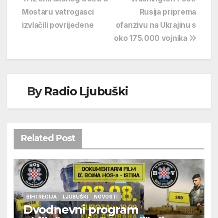
Navigacija
Mostaru vatrogasci
Rusija priprema
objava
izvlačili povrijeđene
ofanzivu na Ukrajinu s
oko 175.000 vojnika
By
Radio Ljubuški
Related Post
BIH I REGIJA
LJUBUŠKI
NOVOSTI
Dvodnevni program