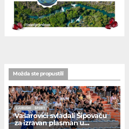
Možda ste propustili
LJUBUŠKI
ŠPORT
Vašarovići svladali Šipovaču
za izravan plasman u