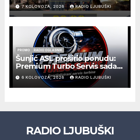
pogibije generala Blaža
7 KOLOVOZA, 2026
RADIO LJUBUŠKI
Kraljevića i osmorice
pripadnika HOS-a
PROMO
RADIO OGLASNIK
Šunjić ASL proširio ponudu:
Premium Turbo Servis sada
na jednoj adresi u Ljubuškom
6 KOLOVOZA, 2026
RADIO LJUBUŠKI
RADIO LJUBUŠKI